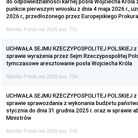
do odpowiedzialności karnej posła Wojciecha Króla 
punkcie pierwszym wniosku z dnia 4 maja 2026 r., u
2026 r., przedłożonego przez Europejskiego Prokur
Monitor Polski rok 2026 poz. 752
UCHWAŁA SEJMU RZECZYPOSPOLITEJ POLSKIEJ z dnia
sprawie wyrażenia przez Sejm Rzeczypospolitej Pols
tymczasowe aresztowanie posła Wojciecha Króla
Monitor Polski rok 2026 poz. 754
UCHWAŁA SEJMU RZECZYPOSPOLITEJ POLSKIEJ z dnia
sprawie sprawozdania z wykonania budżetu państwa 
stycznia do dnia 31 grudnia 2025 r. oraz w sprawie 
Ministrów
Monitor Polski rok 2026 poz. 756