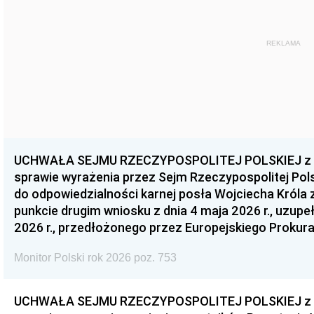
REKLAMA
UCHWAŁA SEJMU RZECZYPOSPOLITEJ POLSKIEJ z dnia
sprawie wyrażenia przez Sejm Rzeczypospolitej Pols
do odpowiedzialności karnej posła Wojciecha Króla 
punkcie drugim wniosku z dnia 4 maja 2026 r., uzupe
2026 r., przedłożonego przez Europejskiego Prokur
Monitor Polski rok 2026 poz. 753
UCHWAŁA SEJMU RZECZYPOSPOLITEJ POLSKIEJ z dnia