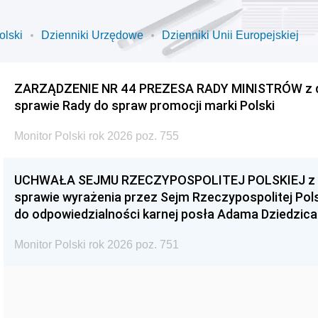
olski
Dzienniki Urzędowe
Dzienniki Unii Europejskiej
ZARZĄDZENIE NR 44 PREZESA RADY MINISTRÓW z dnia
sprawie Rady do spraw promocji marki Polski
Monitor Polski rok 2026 poz. 755
UCHWAŁA SEJMU RZECZYPOSPOLITEJ POLSKIEJ z dnia
sprawie wyrażenia przez Sejm Rzeczypospolitej Pols
do odpowiedzialności karnej posła Adama Dziedzica
Monitor Polski rok 2026 poz. 751