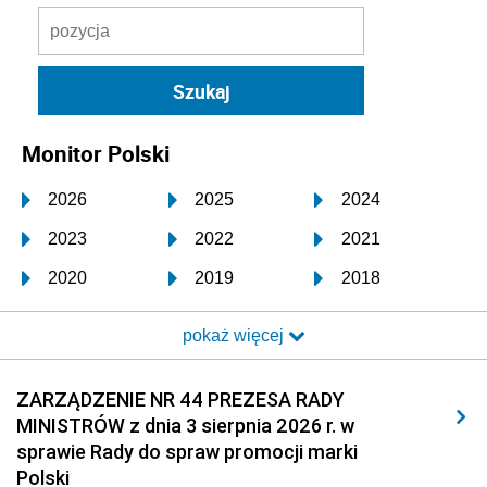
Monitor Polski
2026
2025
2024
2023
2022
2021
2020
2019
2018
2017
2016
2015
pokaż więcej
2014
2013
2012
2011
2010
2009
ZARZĄDZENIE NR 44 PREZESA RADY
MINISTRÓW z dnia 3 sierpnia 2026 r. w
2008
2007
2006
sprawie Rady do spraw promocji marki
2005
2004
2003
Polski