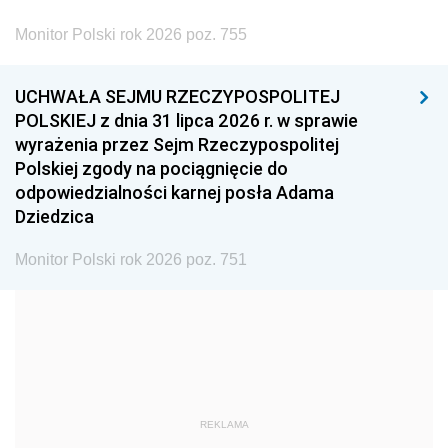
2002
2001
2000
Monitor Polski rok 2026 poz. 755
1999
1998
1997
UCHWAŁA SEJMU RZECZYPOSPOLITEJ
1996
1995
1994
POLSKIEJ z dnia 31 lipca 2026 r. w sprawie
1993
1992
1991
wyrażenia przez Sejm Rzeczypospolitej
Polskiej zgody na pociągnięcie do
1990
1989
1988
odpowiedzialności karnej posła Adama
1987
1986
1985
Dziedzica
1984
1983
1982
Monitor Polski rok 2026 poz. 751
1981
1980
1979
1978
1977
1976
1975
1974
1973
1972
1971
1970
1969
1968
1967
REKLAMA