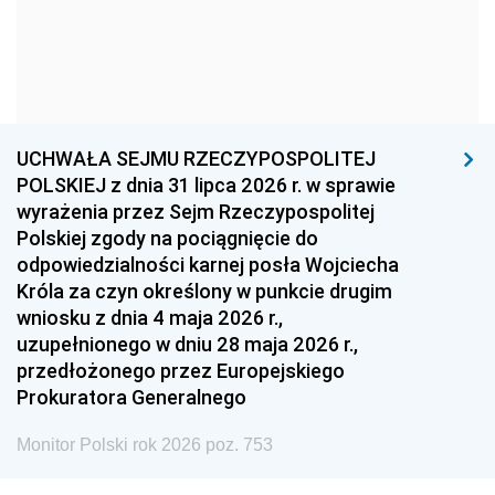
1966
1965
1964
1963
1962
1961
1960
1959
1958
1957
1956
1955
UCHWAŁA SEJMU RZECZYPOSPOLITEJ
1954
1953
1952
POLSKIEJ z dnia 31 lipca 2026 r. w sprawie
1951
1950
1949
wyrażenia przez Sejm Rzeczypospolitej
Polskiej zgody na pociągnięcie do
1948
1947
1946
odpowiedzialności karnej posła Wojciecha
1939
1938
1937
Króla za czyn określony w punkcie drugim
wniosku z dnia 4 maja 2026 r.,
1936
1930
uzupełnionego w dniu 28 maja 2026 r.,
przedłożonego przez Europejskiego
Prokuratora Generalnego
Monitor Polski rok 2026 poz. 753