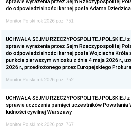
sprawie wyrażenia przez Sejm Rzeczypospolitej Pols
do odpowiedzialności karnej posła Adama Dziedzica
Monitor Polski rok 2026 poz. 751
UCHWAŁA SEJMU RZECZYPOSPOLITEJ POLSKIEJ z dnia
sprawie wyrażenia przez Sejm Rzeczypospolitej Pols
do odpowiedzialności karnej posła Wojciecha Króla 
punkcie pierwszym wniosku z dnia 4 maja 2026 r., u
2026 r., przedłożonego przez Europejskiego Prokur
Monitor Polski rok 2026 poz. 752
UCHWAŁA SEJMU RZECZYPOSPOLITEJ POLSKIEJ z dnia
sprawie uczczenia pamięci uczestników Powstania
ludności cywilnej Warszawy
Monitor Polski rok 2026 poz. 767