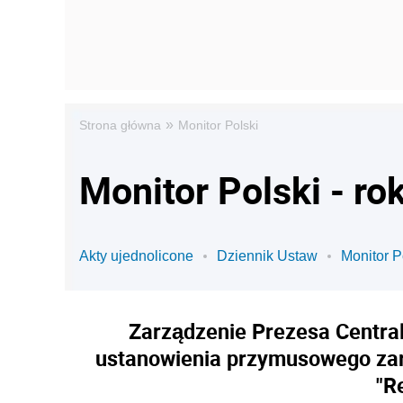
»
Strona główna
Monitor Polski
Monitor Polski - ro
Akty ujednolicone
Dziennik Ustaw
Monitor P
Zarządzenie Prezesa Central
ustanowienia przymusowego zar
"R