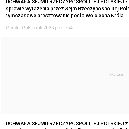
UCHWAŁA SEJMU RZECZYPOSPOLITEJ POLSKIEJ z dnia
sprawie wyrażenia przez Sejm Rzeczypospolitej Pols
tymczasowe aresztowanie posła Wojciecha Króla
Monitor Polski rok 2026 poz. 754
REKLAMA
UCHWAŁA SEJMU RZECZYPOSPOLITEJ POLSKIEJ z dnia