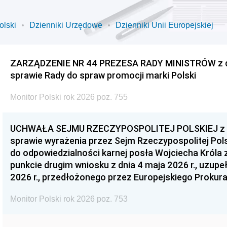
olski
Dzienniki Urzędowe
Dzienniki Unii Europejskiej
ZARZĄDZENIE NR 44 PREZESA RADY MINISTRÓW z dnia
sprawie Rady do spraw promocji marki Polski
Monitor Polski rok 2026 poz. 755
UCHWAŁA SEJMU RZECZYPOSPOLITEJ POLSKIEJ z dnia
sprawie wyrażenia przez Sejm Rzeczypospolitej Pols
do odpowiedzialności karnej posła Wojciecha Króla 
punkcie drugim wniosku z dnia 4 maja 2026 r., uzupe
2026 r., przedłożonego przez Europejskiego Prokur
Monitor Polski rok 2026 poz. 753