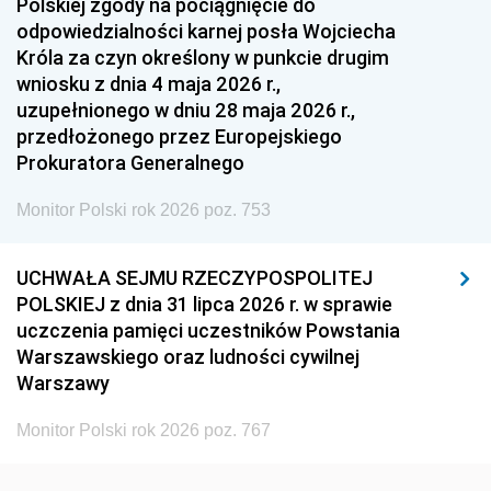
Polskiej zgody na pociągnięcie do
1948
1947
1946
odpowiedzialności karnej posła Wojciecha
1939
1938
1937
Króla za czyn określony w punkcie drugim
wniosku z dnia 4 maja 2026 r.,
1936
1930
uzupełnionego w dniu 28 maja 2026 r.,
przedłożonego przez Europejskiego
Prokuratora Generalnego
Monitor Polski rok 2026 poz. 753
UCHWAŁA SEJMU RZECZYPOSPOLITEJ
POLSKIEJ z dnia 31 lipca 2026 r. w sprawie
uczczenia pamięci uczestników Powstania
Warszawskiego oraz ludności cywilnej
Warszawy
Monitor Polski rok 2026 poz. 767