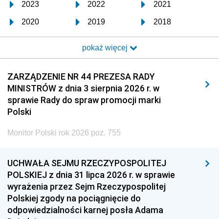
2023
2022
2021
2020
2019
2018
2017
2016
2015
pokaż więcej
2014
2013
2012
2011
2010
2009
ZARZĄDZENIE NR 44 PREZESA RADY
MINISTRÓW z dnia 3 sierpnia 2026 r. w
2008
2007
2006
sprawie Rady do spraw promocji marki
2005
2004
2003
Polski
2002
2001
2000
Monitor Polski rok 2026 poz. 755
1999
1998
1997
UCHWAŁA SEJMU RZECZYPOSPOLITEJ
1996
1995
1994
POLSKIEJ z dnia 31 lipca 2026 r. w sprawie
1993
1992
1991
wyrażenia przez Sejm Rzeczypospolitej
Polskiej zgody na pociągnięcie do
1990
1989
1988
odpowiedzialności karnej posła Adama
1987
1986
1985