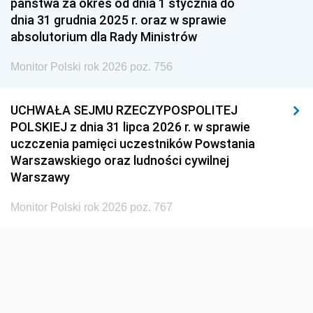
państwa za okres od dnia 1 stycznia do
1948
1947
1946
dnia 31 grudnia 2025 r. oraz w sprawie
1939
1938
1937
absolutorium dla Rady Ministrów
1936
1930
Monitor Polski rok 2026 poz. 756
UCHWAŁA SEJMU RZECZYPOSPOLITEJ
POLSKIEJ z dnia 31 lipca 2026 r. w sprawie
uczczenia pamięci uczestników Powstania
Warszawskiego oraz ludności cywilnej
Warszawy
Monitor Polski rok 2026 poz. 767