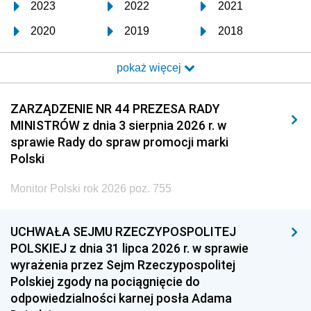
2023
2022
2021
2020
2019
2018
2017
2016
2015
pokaż więcej
2014
2013
2012
2011
2010
2009
ZARZĄDZENIE NR 44 PREZESA RADY
MINISTRÓW z dnia 3 sierpnia 2026 r. w
2008
2007
2006
sprawie Rady do spraw promocji marki
2005
2004
2003
Polski
2002
2001
2000
Monitor Polski rok 2026 poz. 755
1999
1998
1997
UCHWAŁA SEJMU RZECZYPOSPOLITEJ
1996
1995
1994
POLSKIEJ z dnia 31 lipca 2026 r. w sprawie
1993
1992
1991
wyrażenia przez Sejm Rzeczypospolitej
Polskiej zgody na pociągnięcie do
1990
1989
1988
odpowiedzialności karnej posła Adama
1987
1986
1985