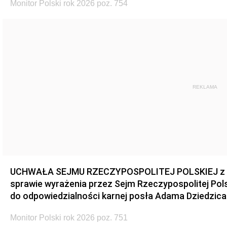
Monitor Polski rok 2026 poz. 754
REKLAMA
UCHWAŁA SEJMU RZECZYPOSPOLITEJ POLSKIEJ z dnia
sprawie wyrażenia przez Sejm Rzeczypospolitej Pols
do odpowiedzialności karnej posła Adama Dziedzica
Monitor Polski rok 2026 poz. 751