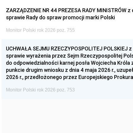
ZARZĄDZENIE NR 44 PREZESA RADY MINISTRÓW z dnia
sprawie Rady do spraw promocji marki Polski
Monitor Polski rok 2026 poz. 755
UCHWAŁA SEJMU RZECZYPOSPOLITEJ POLSKIEJ z dnia
sprawie wyrażenia przez Sejm Rzeczypospolitej Pols
do odpowiedzialności karnej posła Wojciecha Króla 
punkcie drugim wniosku z dnia 4 maja 2026 r., uzupe
2026 r., przedłożonego przez Europejskiego Prokur
Monitor Polski rok 2026 poz. 753