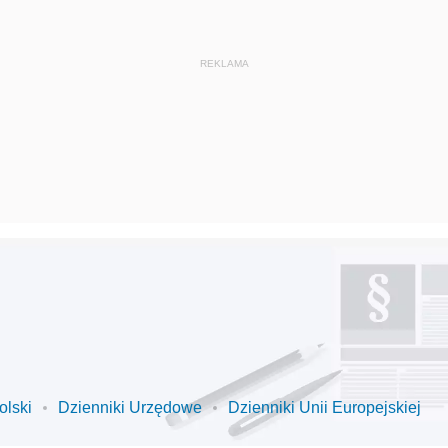
olski
Dzienniki Urzędowe
Dzienniki Unii Europejskiej