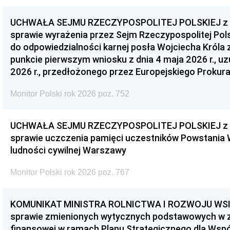
UCHWAŁA SEJMU RZECZYPOSPOLITEJ POLSKIEJ z dnia
sprawie wyrażenia przez Sejm Rzeczypospolitej Pols
do odpowiedzialności karnej posła Wojciecha Króla 
punkcie pierwszym wniosku z dnia 4 maja 2026 r., u
2026 r., przedłożonego przez Europejskiego Prokur
Monitor Polski rok 2026 poz. 752
UCHWAŁA SEJMU RZECZYPOSPOLITEJ POLSKIEJ z dnia
sprawie uczczenia pamięci uczestników Powstania
ludności cywilnej Warszawy
Monitor Polski rok 2026 poz. 767
KOMUNIKAT MINISTRA ROLNICTWA I ROZWOJU WSI z d
sprawie zmienionych wytycznych podstawowych w 
finansowej w ramach Planu Strategicznego dla Wspóln