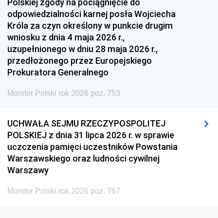
Polskiej zgody na pociągnięcie do
1948
1947
1946
odpowiedzialności karnej posła Wojciecha
1939
1938
1937
Króla za czyn określony w punkcie drugim
wniosku z dnia 4 maja 2026 r.,
1936
1930
uzupełnionego w dniu 28 maja 2026 r.,
przedłożonego przez Europejskiego
Prokuratora Generalnego
Monitor Polski rok 2026 poz. 753
UCHWAŁA SEJMU RZECZYPOSPOLITEJ
POLSKIEJ z dnia 31 lipca 2026 r. w sprawie
uczczenia pamięci uczestników Powstania
Warszawskiego oraz ludności cywilnej
Warszawy
Monitor Polski rok 2026 poz. 767