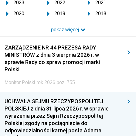
2023
2022
2021
2020
2019
2018
2017
2016
2015
pokaż więcej
2014
2013
2012
2011
2010
2009
ZARZĄDZENIE NR 44 PREZESA RADY
MINISTRÓW z dnia 3 sierpnia 2026 r. w
2008
2007
2006
sprawie Rady do spraw promocji marki
2005
2004
2003
Polski
2002
2001
2000
Monitor Polski rok 2026 poz. 755
1999
1998
1997
UCHWAŁA SEJMU RZECZYPOSPOLITEJ
1996
1995
1994
POLSKIEJ z dnia 31 lipca 2026 r. w sprawie
1993
1992
1991
wyrażenia przez Sejm Rzeczypospolitej
Polskiej zgody na pociągnięcie do
1990
1989
1988
odpowiedzialności karnej posła Adama
1987
1986
1985