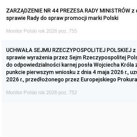
ZARZĄDZENIE NR 44 PREZESA RADY MINISTRÓW z dnia
sprawie Rady do spraw promocji marki Polski
Monitor Polski rok 2026 poz. 755
UCHWAŁA SEJMU RZECZYPOSPOLITEJ POLSKIEJ z dnia
sprawie wyrażenia przez Sejm Rzeczypospolitej Pols
do odpowiedzialności karnej posła Wojciecha Króla 
punkcie pierwszym wniosku z dnia 4 maja 2026 r., u
2026 r., przedłożonego przez Europejskiego Prokur
Monitor Polski rok 2026 poz. 752