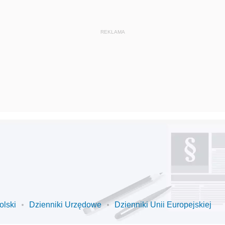
olski
Dzienniki Urzędowe
Dzienniki Unii Europejskiej