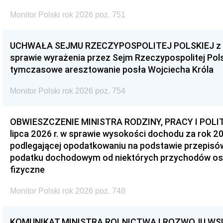
Monitor Polski rok 2026 poz. 751
UCHWAŁA SEJMU RZECZYPOSPOLITEJ POLSKIEJ z dnia
sprawie wyrażenia przez Sejm Rzeczypospolitej Pols
tymczasowe aresztowanie posła Wojciecha Króla
Monitor Polski rok 2026 poz. 754
OBWIESZCZENIE MINISTRA RODZINY, PRACY I POLIT
lipca 2026 r. w sprawie wysokości dochodu za rok 20
podlegającej opodatkowaniu na podstawie przepis
podatku dochodowym od niektórych przychodów os
fizyczne
Monitor Polski rok 2026 poz. 748
KOMUNIKAT MINISTRA ROLNICTWA I ROZWOJU WSI z d