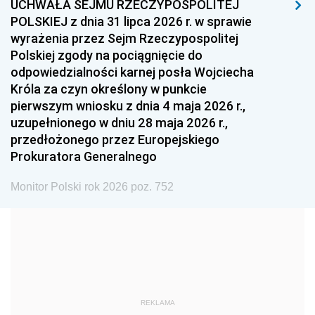
UCHWAŁA SEJMU RZECZYPOSPOLITEJ
1996
1995
1994
POLSKIEJ z dnia 31 lipca 2026 r. w sprawie
1993
1992
1991
wyrażenia przez Sejm Rzeczypospolitej
Polskiej zgody na pociągnięcie do
1990
1989
1988
odpowiedzialności karnej posła Wojciecha
1987
1986
1985
Króla za czyn określony w punkcie
pierwszym wniosku z dnia 4 maja 2026 r.,
1984
1983
1982
uzupełnionego w dniu 28 maja 2026 r.,
1981
1980
1979
przedłożonego przez Europejskiego
Prokuratora Generalnego
1978
1977
1976
1975
1974
1973
Monitor Polski rok 2026 poz. 752
1972
1971
1970
1969
1968
1967
1966
1965
1964
1963
1962
1961
REKLAMA
1960
1959
1958