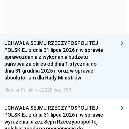
1957
1956
1955
1954
1953
1952
1951
1950
1949
1948
1947
1946
UCHWAŁA SEJMU RZECZYPOSPOLITEJ
1939
1938
1937
POLSKIEJ z dnia 31 lipca 2026 r. w sprawie
sprawozdania z wykonania budżetu
1936
1930
państwa za okres od dnia 1 stycznia do
dnia 31 grudnia 2025 r. oraz w sprawie
absolutorium dla Rady Ministrów
Monitor Polski rok 2026 poz. 756
UCHWAŁA SEJMU RZECZYPOSPOLITEJ
POLSKIEJ z dnia 31 lipca 2026 r. w sprawie
wyrażenia przez Sejm Rzeczypospolitej
Polskiej zgody na pociągnięcie do