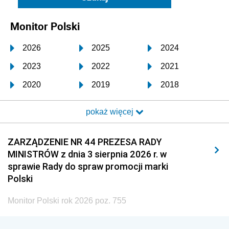
Monitor Polski
2026
2025
2024
2023
2022
2021
2020
2019
2018
2017
2016
2015
pokaż więcej
2014
2013
2012
2011
2010
2009
ZARZĄDZENIE NR 44 PREZESA RADY
MINISTRÓW z dnia 3 sierpnia 2026 r. w
2008
2007
2006
sprawie Rady do spraw promocji marki
2005
2004
2003
Polski
2002
2001
2000
Monitor Polski rok 2026 poz. 755
1999
1998
1997