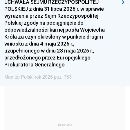
UCHWAŁA SEJMU RZECZYPOSPOLITEJ
1996
1995
1994
POLSKIEJ z dnia 31 lipca 2026 r. w sprawie
1993
1992
1991
wyrażenia przez Sejm Rzeczypospolitej
Polskiej zgody na pociągnięcie do
1990
1989
1988
odpowiedzialności karnej posła Wojciecha
1987
1986
1985
Króla za czyn określony w punkcie drugim
wniosku z dnia 4 maja 2026 r.,
1984
1983
1982
uzupełnionego w dniu 28 maja 2026 r.,
1981
1980
1979
przedłożonego przez Europejskiego
Prokuratora Generalnego
1978
1977
1976
1975
1974
1973
Monitor Polski rok 2026 poz. 753
1972
1971
1970
1969
1968
1967
1966
1965
1964
1963
1962
1961
REKLAMA
1960
1959
1958