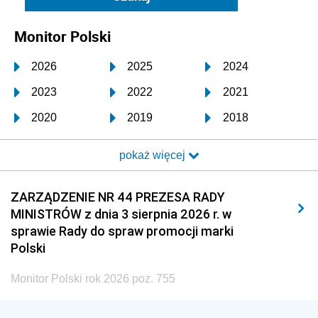
Monitor Polski
2026
2025
2024
2023
2022
2021
2020
2019
2018
2017
2016
2015
pokaż więcej
2014
2013
2012
2011
2010
2009
ZARZĄDZENIE NR 44 PREZESA RADY
MINISTRÓW z dnia 3 sierpnia 2026 r. w
2008
2007
2006
sprawie Rady do spraw promocji marki
2005
2004
2003
Polski
2002
2001
2000
Monitor Polski rok 2026 poz. 755
1999
1998
1997