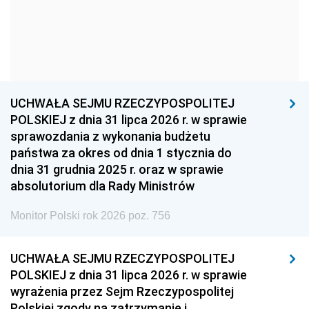
1957
1956
1955
1954
1953
1952
1951
1950
1949
1948
1947
1946
UCHWAŁA SEJMU RZECZYPOSPOLITEJ
1939
1938
1937
POLSKIEJ z dnia 31 lipca 2026 r. w sprawie
sprawozdania z wykonania budżetu
1936
1930
państwa za okres od dnia 1 stycznia do
dnia 31 grudnia 2025 r. oraz w sprawie
absolutorium dla Rady Ministrów
Monitor Polski rok 2026 poz. 756
UCHWAŁA SEJMU RZECZYPOSPOLITEJ
POLSKIEJ z dnia 31 lipca 2026 r. w sprawie
wyrażenia przez Sejm Rzeczypospolitej
Polskiej zgody na zatrzymanie i