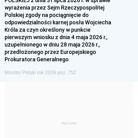
POLSKIEJ z dnia 31 lipca 2026 r. w sprawie
1993
1992
1991
wyrażenia przez Sejm Rzeczypospolitej
Polskiej zgody na pociągnięcie do
1990
1989
1988
odpowiedzialności karnej posła Wojciecha
1987
1986
1985
Króla za czyn określony w punkcie
pierwszym wniosku z dnia 4 maja 2026 r.,
1984
1983
1982
uzupełnionego w dniu 28 maja 2026 r.,
1981
1980
1979
przedłożonego przez Europejskiego
Prokuratora Generalnego
1978
1977
1976
1975
1974
1973
Monitor Polski rok 2026 poz. 752
1972
1971
1970
1969
1968
1967
1966
1965
1964
1963
1962
1961
REKLAMA
1960
1959
1958
1957
1956
1955