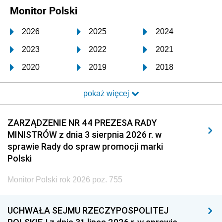
Monitor Polski
2026
2025
2024
2023
2022
2021
2020
2019
2018
2017
2016
2015
pokaż więcej
2014
2013
2012
2011
2010
2009
ZARZĄDZENIE NR 44 PREZESA RADY
MINISTRÓW z dnia 3 sierpnia 2026 r. w
2008
2007
2006
sprawie Rady do spraw promocji marki
2005
2004
2003
Polski
2002
2001
2000
Monitor Polski rok 2026 poz. 755
1999
1998
1997
UCHWAŁA SEJMU RZECZYPOSPOLITEJ
1996
1995
1994