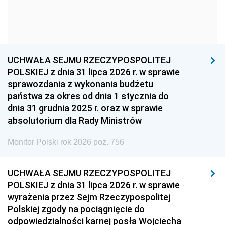
1954
1953
1952
1951
1950
1949
1948
1947
1946
UCHWAŁA SEJMU RZECZYPOSPOLITEJ
1939
1938
1937
POLSKIEJ z dnia 31 lipca 2026 r. w sprawie
sprawozdania z wykonania budżetu
1936
1930
państwa za okres od dnia 1 stycznia do
dnia 31 grudnia 2025 r. oraz w sprawie
absolutorium dla Rady Ministrów
Monitor Polski rok 2026 poz. 756
UCHWAŁA SEJMU RZECZYPOSPOLITEJ
POLSKIEJ z dnia 31 lipca 2026 r. w sprawie
wyrażenia przez Sejm Rzeczypospolitej
Polskiej zgody na pociągnięcie do
odpowiedzialności karnej posła Wojciecha