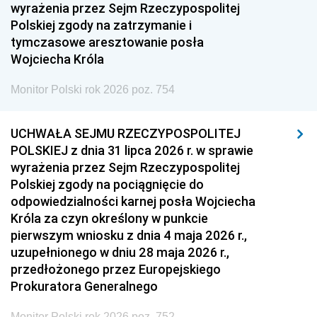
1951
1950
1949
wyrażenia przez Sejm Rzeczypospolitej
Polskiej zgody na zatrzymanie i
1948
1947
1946
tymczasowe aresztowanie posła
1939
1938
1937
Wojciecha Króla
1936
1930
Monitor Polski rok 2026 poz. 754
UCHWAŁA SEJMU RZECZYPOSPOLITEJ
POLSKIEJ z dnia 31 lipca 2026 r. w sprawie
wyrażenia przez Sejm Rzeczypospolitej
Polskiej zgody na pociągnięcie do
odpowiedzialności karnej posła Wojciecha
Króla za czyn określony w punkcie
pierwszym wniosku z dnia 4 maja 2026 r.,
uzupełnionego w dniu 28 maja 2026 r.,
przedłożonego przez Europejskiego
Prokuratora Generalnego
Monitor Polski rok 2026 poz. 752