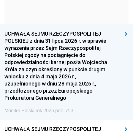
1963
1962
1961
1960
1959
1958
1957
1956
1955
UCHWAŁA SEJMU RZECZYPOSPOLITEJ
1954
1953
1952
POLSKIEJ z dnia 31 lipca 2026 r. w sprawie
1951
1950
1949
wyrażenia przez Sejm Rzeczypospolitej
Polskiej zgody na pociągnięcie do
1948
1947
1946
odpowiedzialności karnej posła Wojciecha
1939
1938
1937
Króla za czyn określony w punkcie drugim
wniosku z dnia 4 maja 2026 r.,
1936
1930
uzupełnionego w dniu 28 maja 2026 r.,
przedłożonego przez Europejskiego
Prokuratora Generalnego
Monitor Polski rok 2026 poz. 753
UCHWAŁA SEJMU RZECZYPOSPOLITEJ