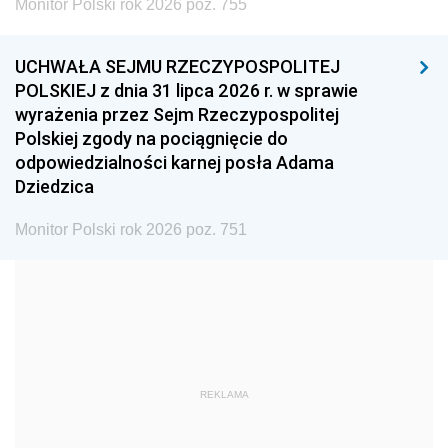
Monitor Polski rok 2026 poz. 755
1999
1998
1997
UCHWAŁA SEJMU RZECZYPOSPOLITEJ
1996
1995
1994
POLSKIEJ z dnia 31 lipca 2026 r. w sprawie
1993
1992
1991
wyrażenia przez Sejm Rzeczypospolitej
Polskiej zgody na pociągnięcie do
1990
1989
1988
odpowiedzialności karnej posła Adama
1987
1986
1985
Dziedzica
1984
1983
1982
Monitor Polski rok 2026 poz. 751
1981
1980
1979
1978
1977
1976
1975
1974
1973
1972
1971
1970
1969
1968
1967
REKLAMA
1966
1965
1964