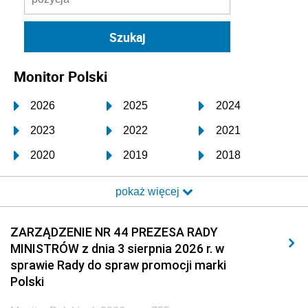
Monitor Polski
2026
2025
2024
2023
2022
2021
2020
2019
2018
2017
2016
2015
pokaż więcej
2014
2013
2012
2011
2010
2009
ZARZĄDZENIE NR 44 PREZESA RADY
MINISTRÓW z dnia 3 sierpnia 2026 r. w
2008
2007
2006
sprawie Rady do spraw promocji marki
2005
2004
2003
Polski
2002
2001
2000