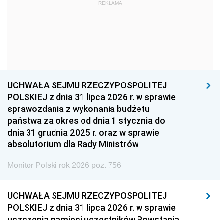
1969
1968
1967
REKLAMA
1966
1965
1964
1963
1962
1961
1960
1959
1958
1957
1956
1955
UCHWAŁA SEJMU RZECZYPOSPOLITEJ
1954
1953
1952
POLSKIEJ z dnia 31 lipca 2026 r. w sprawie
1951
1950
1949
sprawozdania z wykonania budżetu
państwa za okres od dnia 1 stycznia do
1948
1947
1946
dnia 31 grudnia 2025 r. oraz w sprawie
1939
1938
1937
absolutorium dla Rady Ministrów
1936
1930
Monitor Polski rok 2026 poz. 756
UCHWAŁA SEJMU RZECZYPOSPOLITEJ
POLSKIEJ z dnia 31 lipca 2026 r. w sprawie
uczczenia pamięci uczestników Powstania