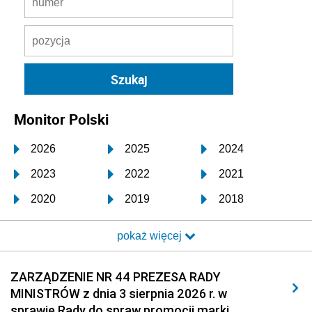
Monitor Polski
2026
2025
2024
2023
2022
2021
2020
2019
2018
2017
2016
2015
pokaż więcej
2014
2013
2012
2011
2010
2009
ZARZĄDZENIE NR 44 PREZESA RADY
MINISTRÓW z dnia 3 sierpnia 2026 r. w
2008
2007
2006
sprawie Rady do spraw promocji marki