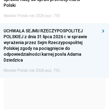
2005
2004
2003
Polski
2002
2001
2000
Monitor Polski rok 2026 poz. 755
1999
1998
1997
UCHWAŁA SEJMU RZECZYPOSPOLITEJ
1996
1995
1994
POLSKIEJ z dnia 31 lipca 2026 r. w sprawie
1993
1992
1991
wyrażenia przez Sejm Rzeczypospolitej
Polskiej zgody na pociągnięcie do
1990
1989
1988
odpowiedzialności karnej posła Adama
1987
1986
1985
Dziedzica
1984
1983
1982
Monitor Polski rok 2026 poz. 751
1981
1980
1979
1978
1977
1976
1975
1974
1973
1972
1971
1970