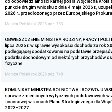
do odpowiedzialności karnej posła Wojciecha Króla 
punkcie drugim wniosku z dnia 4 maja 2026 r., uzupe
2026 r., przedłożonego przez Europejskiego Prokur
Monitor Polski rok 2026 poz. 753
OBWIESZCZENIE MINISTRA RODZINY, PRACY I POLIT
lipca 2026 r. w sprawie wysokości dochodu za rok 20
podlegającej opodatkowaniu na podstawie przepis
podatku dochodowym od niektórych przychodów os
fizyczne
Monitor Polski rok 2026 poz. 748
KOMUNIKAT MINISTRA ROLNICTWA I ROZWOJU WSI z d
sprawie zmienionych wytycznych podstawowych w 
finansowej w ramach Planu Strategicznego dla Wspóln
2023–2027