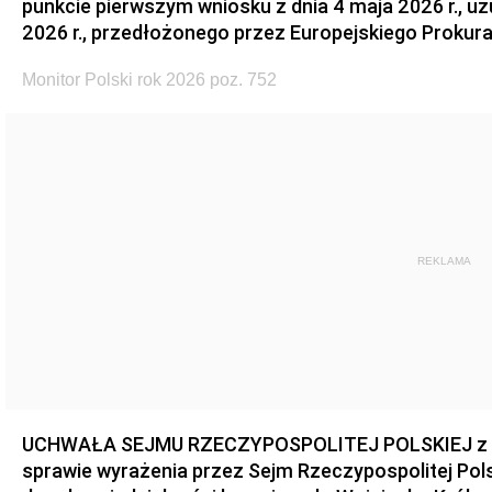
punkcie pierwszym wniosku z dnia 4 maja 2026 r., u
2026 r., przedłożonego przez Europejskiego Prokur
Monitor Polski rok 2026 poz. 752
REKLAMA
UCHWAŁA SEJMU RZECZYPOSPOLITEJ POLSKIEJ z dnia
sprawie wyrażenia przez Sejm Rzeczypospolitej Pols