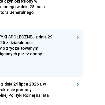
za czyn określony w
łnionego w dniu 28 maja
atora Generalnego
YKI SPOŁECZNEJ z dnia 29
25 z działalności
ów o zryczałtowanym
iąganych przez osoby
nia 29 lipca 2026 r. w
zakresie pomocy
ej Polityki Rolnej na lata