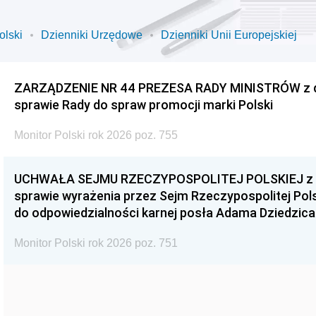
olski
Dzienniki Urzędowe
Dzienniki Unii Europejskiej
ZARZĄDZENIE NR 44 PREZESA RADY MINISTRÓW z dnia
sprawie Rady do spraw promocji marki Polski
Monitor Polski rok 2026 poz. 755
UCHWAŁA SEJMU RZECZYPOSPOLITEJ POLSKIEJ z dnia
sprawie wyrażenia przez Sejm Rzeczypospolitej Pols
do odpowiedzialności karnej posła Adama Dziedzica
Monitor Polski rok 2026 poz. 751