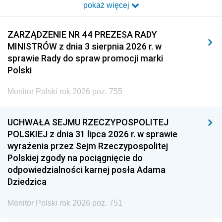
pokaż więcej
2014
2013
2012
2011
2010
2009
ZARZĄDZENIE NR 44 PREZESA RADY
MINISTRÓW z dnia 3 sierpnia 2026 r. w
2008
2007
2006
sprawie Rady do spraw promocji marki
2005
2004
2003
Polski
2002
2001
2000
Monitor Polski rok 2026 poz. 755
1999
1998
1997
UCHWAŁA SEJMU RZECZYPOSPOLITEJ
1996
1995
1994
POLSKIEJ z dnia 31 lipca 2026 r. w sprawie
1993
1992
1991
wyrażenia przez Sejm Rzeczypospolitej
Polskiej zgody na pociągnięcie do
1990
1989
1988
odpowiedzialności karnej posła Adama
1987
1986
1985
Dziedzica
1984
1983
1982
Monitor Polski rok 2026 poz. 751
1981
1980
1979