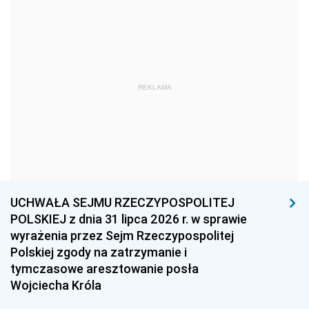
1978
1977
1976
1975
1974
1973
1972
1971
1970
1969
1968
1967
REKLAMA
1966
1965
1964
1963
1962
1961
1960
1959
1958
1957
1956
1955
UCHWAŁA SEJMU RZECZYPOSPOLITEJ
1954
1953
1952
POLSKIEJ z dnia 31 lipca 2026 r. w sprawie
1951
1950
1949
wyrażenia przez Sejm Rzeczypospolitej
Polskiej zgody na zatrzymanie i
1948
1947
1946
tymczasowe aresztowanie posła
1939
1938
1937
Wojciecha Króla
1936
1930