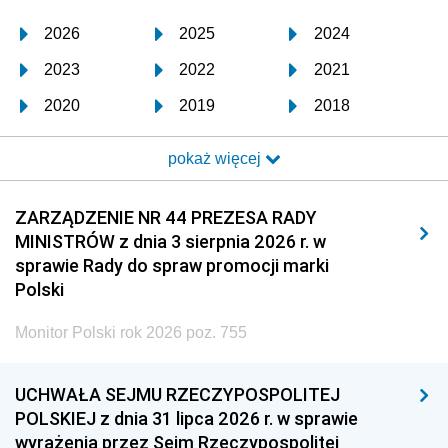
2026
2025
2024
2023
2022
2021
2020
2019
2018
2017
2016
2015
pokaż więcej
2014
2013
2012
2011
2010
2009
ZARZĄDZENIE NR 44 PREZESA RADY
MINISTRÓW z dnia 3 sierpnia 2026 r. w
2008
2007
2006
sprawie Rady do spraw promocji marki
2005
2004
2003
Polski
2002
2001
2000
Monitor Polski rok 2026 poz. 755
1999
1998
1997
UCHWAŁA SEJMU RZECZYPOSPOLITEJ
1996
1995
1994
POLSKIEJ z dnia 31 lipca 2026 r. w sprawie
1993
1992
1991
wyrażenia przez Sejm Rzeczypospolitej