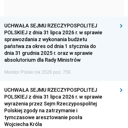
1954
1953
1952
1951
1950
1949
1948
1947
1946
UCHWAŁA SEJMU RZECZYPOSPOLITEJ
1939
1938
1937
POLSKIEJ z dnia 31 lipca 2026 r. w sprawie
sprawozdania z wykonania budżetu
1936
1930
państwa za okres od dnia 1 stycznia do
dnia 31 grudnia 2025 r. oraz w sprawie
absolutorium dla Rady Ministrów
Monitor Polski rok 2026 poz. 756
UCHWAŁA SEJMU RZECZYPOSPOLITEJ
POLSKIEJ z dnia 31 lipca 2026 r. w sprawie
wyrażenia przez Sejm Rzeczypospolitej
Polskiej zgody na zatrzymanie i
tymczasowe aresztowanie posła
Wojciecha Króla