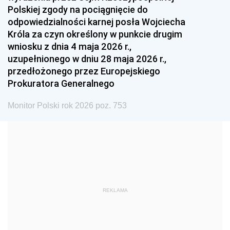
Polskiej zgody na pociągnięcie do
1990
1989
1988
odpowiedzialności karnej posła Wojciecha
1987
1986
1985
Króla za czyn określony w punkcie drugim
wniosku z dnia 4 maja 2026 r.,
1984
1983
1982
uzupełnionego w dniu 28 maja 2026 r.,
1981
1980
1979
przedłożonego przez Europejskiego
Prokuratora Generalnego
1978
1977
1976
1975
1974
1973
Monitor Polski rok 2026 poz. 753
1972
1971
1970
1969
1968
1967
1966
1965
1964
1963
1962
1961
REKLAMA
1960
1959
1958
1957
1956
1955