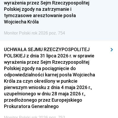
1951
1950
1949
wyrażenia przez Sejm Rzeczypospolitej
Polskiej zgody na zatrzymanie i
1948
1947
1946
tymczasowe aresztowanie posła
1939
1938
1937
Wojciecha Króla
1936
1930
Monitor Polski rok 2026 poz. 754
UCHWAŁA SEJMU RZECZYPOSPOLITEJ
POLSKIEJ z dnia 31 lipca 2026 r. w sprawie
wyrażenia przez Sejm Rzeczypospolitej
Polskiej zgody na pociągnięcie do
odpowiedzialności karnej posła Wojciecha
Króla za czyn określony w punkcie
pierwszym wniosku z dnia 4 maja 2026 r.,
uzupełnionego w dniu 28 maja 2026 r.,
przedłożonego przez Europejskiego
Prokuratora Generalnego
Monitor Polski rok 2026 poz. 752