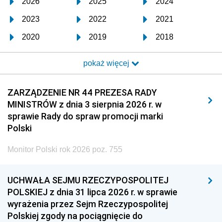
2026
2025
2024
2023
2022
2021
2020
2019
2018
2017
2016
2015
pokaż więcej
2014
2013
2012
2011
2010
2009
ZARZĄDZENIE NR 44 PREZESA RADY
MINISTRÓW z dnia 3 sierpnia 2026 r. w
2008
2007
2006
sprawie Rady do spraw promocji marki
2005
2004
2003
Polski
2002
2001
2000
Monitor Polski rok 2026 poz. 755
1999
1998
1997
UCHWAŁA SEJMU RZECZYPOSPOLITEJ
1996
1995
1994
POLSKIEJ z dnia 31 lipca 2026 r. w sprawie
1993
1992
1991
wyrażenia przez Sejm Rzeczypospolitej
Polskiej zgody na pociągnięcie do
1990
1989
1988