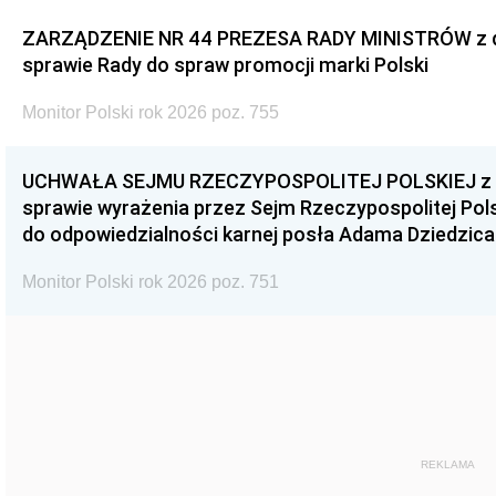
ZARZĄDZENIE NR 44 PREZESA RADY MINISTRÓW z dnia
sprawie Rady do spraw promocji marki Polski
Monitor Polski rok 2026 poz. 755
UCHWAŁA SEJMU RZECZYPOSPOLITEJ POLSKIEJ z dnia
sprawie wyrażenia przez Sejm Rzeczypospolitej Pols
do odpowiedzialności karnej posła Adama Dziedzica
Monitor Polski rok 2026 poz. 751
REKLAMA