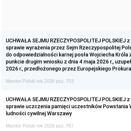
UCHWAŁA SEJMU RZECZYPOSPOLITEJ POLSKIEJ z dnia
sprawie wyrażenia przez Sejm Rzeczypospolitej Pols
do odpowiedzialności karnej posła Wojciecha Króla 
punkcie drugim wniosku z dnia 4 maja 2026 r., uzupe
2026 r., przedłożonego przez Europejskiego Prokur
Monitor Polski rok 2026 poz. 753
UCHWAŁA SEJMU RZECZYPOSPOLITEJ POLSKIEJ z dnia
sprawie uczczenia pamięci uczestników Powstania
ludności cywilnej Warszawy
Monitor Polski rok 2026 poz. 767