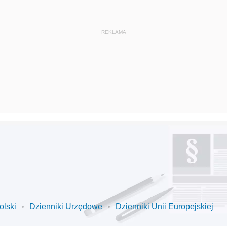
olski
Dzienniki Urzędowe
Dzienniki Unii Europejskiej