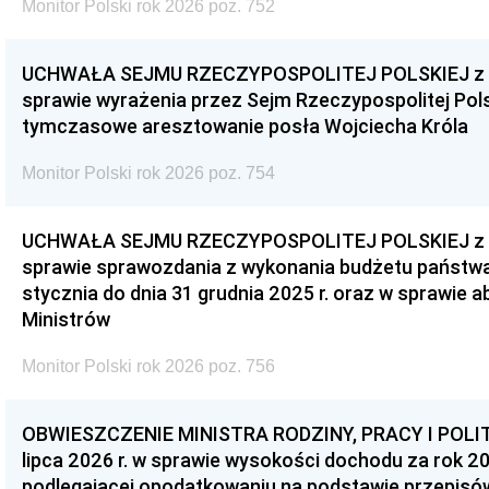
Monitor Polski rok 2026 poz. 752
UCHWAŁA SEJMU RZECZYPOSPOLITEJ POLSKIEJ z dnia
sprawie wyrażenia przez Sejm Rzeczypospolitej Pols
tymczasowe aresztowanie posła Wojciecha Króla
Monitor Polski rok 2026 poz. 754
UCHWAŁA SEJMU RZECZYPOSPOLITEJ POLSKIEJ z dnia
sprawie sprawozdania z wykonania budżetu państwa 
stycznia do dnia 31 grudnia 2025 r. oraz w sprawie 
Ministrów
Monitor Polski rok 2026 poz. 756
OBWIESZCZENIE MINISTRA RODZINY, PRACY I POLIT
lipca 2026 r. w sprawie wysokości dochodu za rok 20
podlegającej opodatkowaniu na podstawie przepis