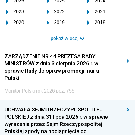
2026
2025
2024
2023
2022
2021
2020
2019
2018
2017
2016
2015
pokaż więcej
2014
2013
2012
2011
2010
2009
ZARZĄDZENIE NR 44 PREZESA RADY
MINISTRÓW z dnia 3 sierpnia 2026 r. w
2008
2007
2006
sprawie Rady do spraw promocji marki
2005
2004
2003
Polski
2002
2001
2000
Monitor Polski rok 2026 poz. 755
1999
1998
1997
UCHWAŁA SEJMU RZECZYPOSPOLITEJ
1996
1995
1994
POLSKIEJ z dnia 31 lipca 2026 r. w sprawie
1993
1992
1991
wyrażenia przez Sejm Rzeczypospolitej
Polskiej zgody na pociągnięcie do
1990
1989
1988