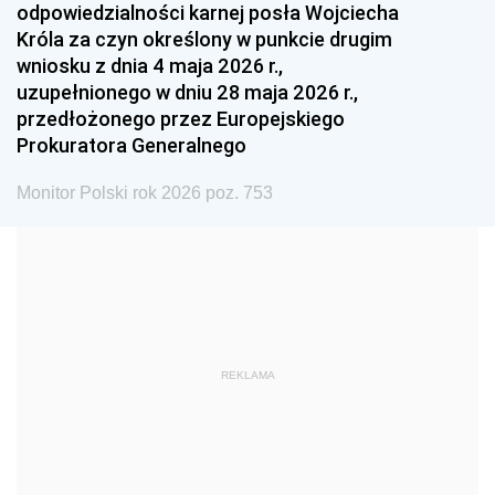
odpowiedzialności karnej posła Wojciecha
1987
1986
1985
Króla za czyn określony w punkcie drugim
wniosku z dnia 4 maja 2026 r.,
1984
1983
1982
uzupełnionego w dniu 28 maja 2026 r.,
1981
1980
1979
przedłożonego przez Europejskiego
Prokuratora Generalnego
1978
1977
1976
1975
1974
1973
Monitor Polski rok 2026 poz. 753
1972
1971
1970
1969
1968
1967
1966
1965
1964
1963
1962
1961
REKLAMA
1960
1959
1958
1957
1956
1955
1954
1953
1952