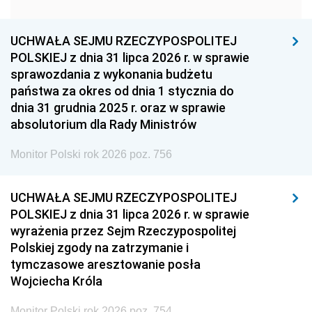
1951
1950
1949
1948
1947
1946
UCHWAŁA SEJMU RZECZYPOSPOLITEJ
1939
1938
1937
POLSKIEJ z dnia 31 lipca 2026 r. w sprawie
sprawozdania z wykonania budżetu
1936
1930
państwa za okres od dnia 1 stycznia do
dnia 31 grudnia 2025 r. oraz w sprawie
absolutorium dla Rady Ministrów
Monitor Polski rok 2026 poz. 756
UCHWAŁA SEJMU RZECZYPOSPOLITEJ
POLSKIEJ z dnia 31 lipca 2026 r. w sprawie
wyrażenia przez Sejm Rzeczypospolitej
Polskiej zgody na zatrzymanie i
tymczasowe aresztowanie posła
Wojciecha Króla
Monitor Polski rok 2026 poz. 754