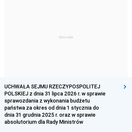
1978
1977
1976
1975
1974
1973
1972
1971
1970
1969
1968
1967
REKLAMA
1966
1965
1964
1963
1962
1961
1960
1959
1958
1957
1956
1955
UCHWAŁA SEJMU RZECZYPOSPOLITEJ
1954
1953
1952
POLSKIEJ z dnia 31 lipca 2026 r. w sprawie
1951
1950
1949
sprawozdania z wykonania budżetu
państwa za okres od dnia 1 stycznia do
1948
1947
1946
dnia 31 grudnia 2025 r. oraz w sprawie
1939
1938
1937
absolutorium dla Rady Ministrów
1936
1930