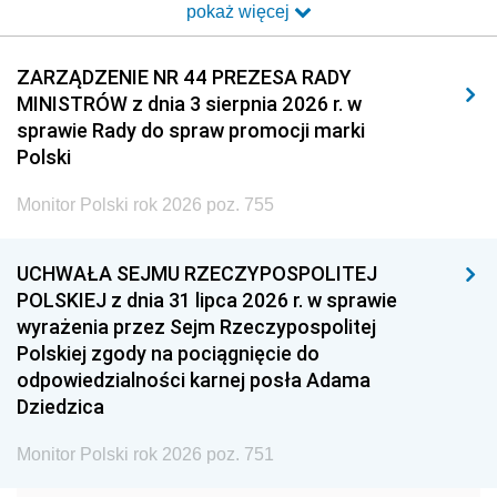
pokaż więcej
2014
2013
2012
2011
2010
2009
ZARZĄDZENIE NR 44 PREZESA RADY
MINISTRÓW z dnia 3 sierpnia 2026 r. w
2008
2007
2006
sprawie Rady do spraw promocji marki
2005
2004
2003
Polski
2002
2001
2000
Monitor Polski rok 2026 poz. 755
1999
1998
1997
UCHWAŁA SEJMU RZECZYPOSPOLITEJ
1996
1995
1994
POLSKIEJ z dnia 31 lipca 2026 r. w sprawie
1993
1992
1991
wyrażenia przez Sejm Rzeczypospolitej
Polskiej zgody na pociągnięcie do
1990
1989
1988
odpowiedzialności karnej posła Adama
1987
1986
1985
Dziedzica
1984
1983
1982
Monitor Polski rok 2026 poz. 751
1981
1980
1979