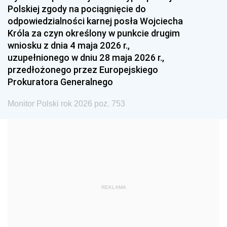
Polskiej zgody na pociągnięcie do
1990
1989
1988
odpowiedzialności karnej posła Wojciecha
1987
1986
1985
Króla za czyn określony w punkcie drugim
wniosku z dnia 4 maja 2026 r.,
1984
1983
1982
uzupełnionego w dniu 28 maja 2026 r.,
1981
1980
1979
przedłożonego przez Europejskiego
Prokuratora Generalnego
1978
1977
1976
1975
1974
1973
Monitor Polski rok 2026 poz. 753
1972
1971
1970
1969
1968
1967
1966
1965
1964
1963
1962
1961
REKLAMA
1960
1959
1958
1957
1956
1955