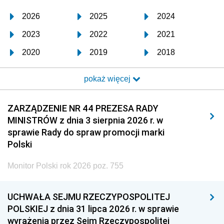
2026
2025
2024
2023
2022
2021
2020
2019
2018
2017
2016
2015
pokaż więcej
2014
2013
2012
2011
2010
2009
ZARZĄDZENIE NR 44 PREZESA RADY
MINISTRÓW z dnia 3 sierpnia 2026 r. w
2008
2007
2006
sprawie Rady do spraw promocji marki
2005
2004
2003
Polski
2002
2001
2000
Monitor Polski rok 2026 poz. 755
1999
1998
1997
UCHWAŁA SEJMU RZECZYPOSPOLITEJ
1996
1995
1994
POLSKIEJ z dnia 31 lipca 2026 r. w sprawie
1993
1992
1991
wyrażenia przez Sejm Rzeczypospolitej