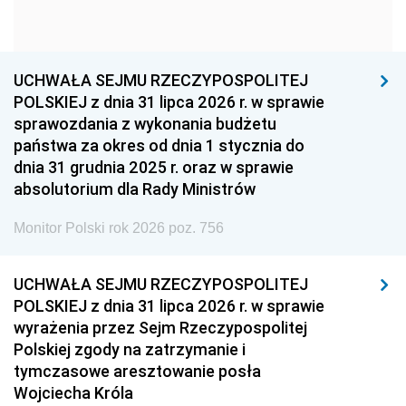
1954
1953
1952
1951
1950
1949
1948
1947
1946
UCHWAŁA SEJMU RZECZYPOSPOLITEJ
1939
1938
1937
POLSKIEJ z dnia 31 lipca 2026 r. w sprawie
sprawozdania z wykonania budżetu
1936
1930
państwa za okres od dnia 1 stycznia do
dnia 31 grudnia 2025 r. oraz w sprawie
absolutorium dla Rady Ministrów
Monitor Polski rok 2026 poz. 756
UCHWAŁA SEJMU RZECZYPOSPOLITEJ
POLSKIEJ z dnia 31 lipca 2026 r. w sprawie
wyrażenia przez Sejm Rzeczypospolitej
Polskiej zgody na zatrzymanie i
tymczasowe aresztowanie posła
Wojciecha Króla