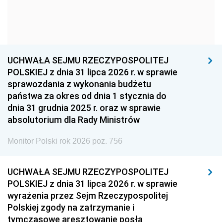
1954
1953
1952
1951
1950
1949
1948
1947
1946
UCHWAŁA SEJMU RZECZYPOSPOLITEJ
1939
1938
1937
POLSKIEJ z dnia 31 lipca 2026 r. w sprawie
sprawozdania z wykonania budżetu
1936
1930
państwa za okres od dnia 1 stycznia do
dnia 31 grudnia 2025 r. oraz w sprawie
absolutorium dla Rady Ministrów
Monitor Polski rok 2026 poz. 756
UCHWAŁA SEJMU RZECZYPOSPOLITEJ
POLSKIEJ z dnia 31 lipca 2026 r. w sprawie
wyrażenia przez Sejm Rzeczypospolitej
Polskiej zgody na zatrzymanie i
tymczasowe aresztowanie posła