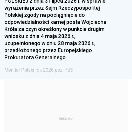
POLSKIEJ z dnia 31 lipca 2026 r. w sprawie
1993
1992
1991
wyrażenia przez Sejm Rzeczypospolitej
Polskiej zgody na pociągnięcie do
1990
1989
1988
odpowiedzialności karnej posła Wojciecha
1987
1986
1985
Króla za czyn określony w punkcie drugim
wniosku z dnia 4 maja 2026 r.,
1984
1983
1982
uzupełnionego w dniu 28 maja 2026 r.,
1981
1980
1979
przedłożonego przez Europejskiego
Prokuratora Generalnego
1978
1977
1976
1975
1974
1973
Monitor Polski rok 2026 poz. 753
1972
1971
1970
1969
1968
1967
1966
1965
1964
1963
1962
1961
REKLAMA
1960
1959
1958
1957
1956
1955