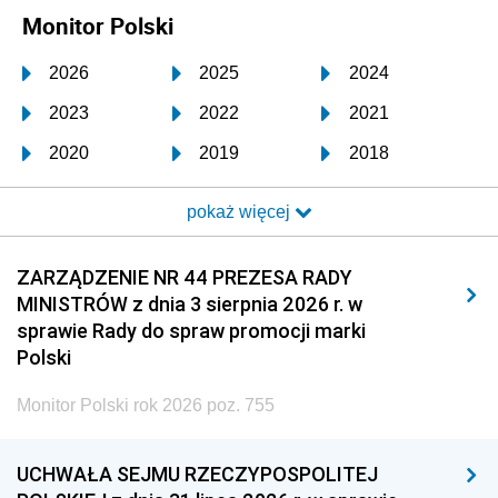
Monitor Polski
2026
2025
2024
2023
2022
2021
2020
2019
2018
2017
2016
2015
pokaż więcej
2014
2013
2012
2011
2010
2009
ZARZĄDZENIE NR 44 PREZESA RADY
MINISTRÓW z dnia 3 sierpnia 2026 r. w
2008
2007
2006
sprawie Rady do spraw promocji marki
2005
2004
2003
Polski
2002
2001
2000
Monitor Polski rok 2026 poz. 755
1999
1998
1997
UCHWAŁA SEJMU RZECZYPOSPOLITEJ
1996
1995
1994