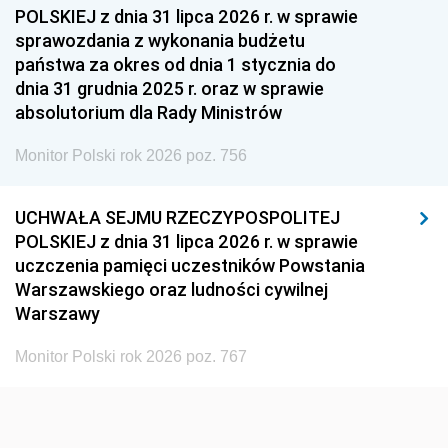
1954
1953
1952
POLSKIEJ z dnia 31 lipca 2026 r. w sprawie
1951
1950
1949
sprawozdania z wykonania budżetu
państwa za okres od dnia 1 stycznia do
1948
1947
1946
dnia 31 grudnia 2025 r. oraz w sprawie
1939
1938
1937
absolutorium dla Rady Ministrów
1936
1930
Monitor Polski rok 2026 poz. 756
UCHWAŁA SEJMU RZECZYPOSPOLITEJ
POLSKIEJ z dnia 31 lipca 2026 r. w sprawie
uczczenia pamięci uczestników Powstania
Warszawskiego oraz ludności cywilnej
Warszawy
Monitor Polski rok 2026 poz. 767