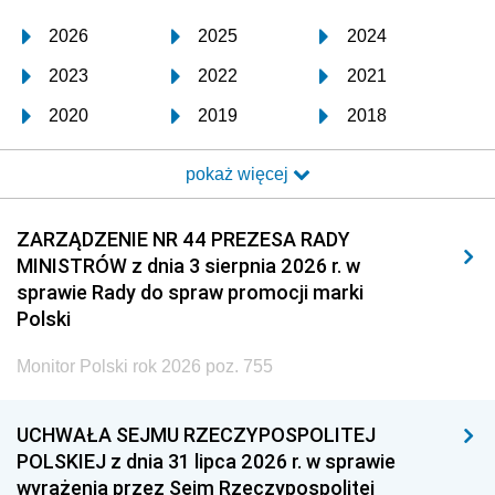
2026
2025
2024
2023
2022
2021
2020
2019
2018
2017
2016
2015
pokaż więcej
2014
2013
2012
2011
2010
2009
ZARZĄDZENIE NR 44 PREZESA RADY
MINISTRÓW z dnia 3 sierpnia 2026 r. w
2008
2007
2006
sprawie Rady do spraw promocji marki
2005
2004
2003
Polski
2002
2001
2000
Monitor Polski rok 2026 poz. 755
1999
1998
1997
UCHWAŁA SEJMU RZECZYPOSPOLITEJ
1996
1995
1994
POLSKIEJ z dnia 31 lipca 2026 r. w sprawie
1993
1992
1991
wyrażenia przez Sejm Rzeczypospolitej