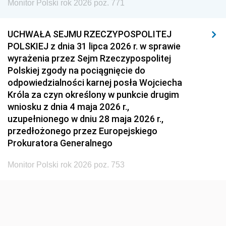
Monitor Polski rok 2026 poz. 771
1951
1950
1949
1948
1947
1946
UCHWAŁA SEJMU RZECZYPOSPOLITEJ
1939
1938
1937
POLSKIEJ z dnia 31 lipca 2026 r. w sprawie
wyrażenia przez Sejm Rzeczypospolitej
1936
1930
Polskiej zgody na pociągnięcie do
odpowiedzialności karnej posła Wojciecha
Króla za czyn określony w punkcie drugim
wniosku z dnia 4 maja 2026 r.,
uzupełnionego w dniu 28 maja 2026 r.,
przedłożonego przez Europejskiego
Prokuratora Generalnego
Monitor Polski rok 2026 poz. 753