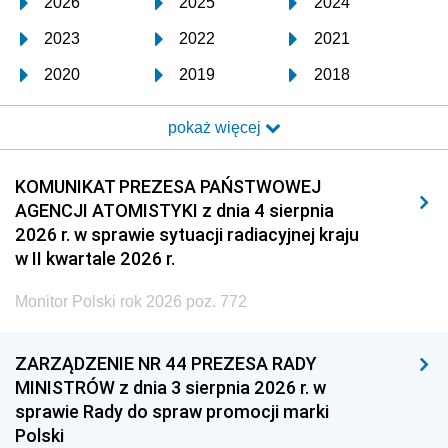
2026
2025
2024
2023
2022
2021
2020
2019
2018
2017
2016
2015
pokaż więcej
2014
2013
2012
2011
2010
2009
KOMUNIKAT PREZESA PAŃSTWOWEJ
AGENCJI ATOMISTYKI z dnia 4 sierpnia
2008
2007
2006
2026 r. w sprawie sytuacji radiacyjnej kraju
2005
2004
2003
w II kwartale 2026 r.
2002
2001
2000
Monitor Polski rok 2026 poz. 772
1999
1998
1997
ZARZĄDZENIE NR 44 PREZESA RADY
1996
1995
1994
MINISTRÓW z dnia 3 sierpnia 2026 r. w
1993
1992
1991
sprawie Rady do spraw promocji marki
Polski
1990
1989
1988