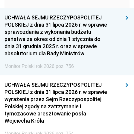
1951
1950
1949
1948
1947
1946
UCHWAŁA SEJMU RZECZYPOSPOLITEJ
1939
1938
1937
POLSKIEJ z dnia 31 lipca 2026 r. w sprawie
sprawozdania z wykonania budżetu
1936
1930
państwa za okres od dnia 1 stycznia do
dnia 31 grudnia 2025 r. oraz w sprawie
absolutorium dla Rady Ministrów
Monitor Polski rok 2026 poz. 756
UCHWAŁA SEJMU RZECZYPOSPOLITEJ
POLSKIEJ z dnia 31 lipca 2026 r. w sprawie
wyrażenia przez Sejm Rzeczypospolitej
Polskiej zgody na zatrzymanie i
tymczasowe aresztowanie posła
Wojciecha Króla
Monitor Polski rok 2026 poz. 754