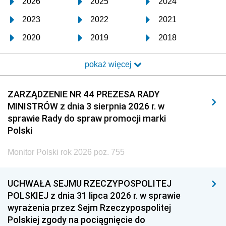
2026
2025
2024
2023
2022
2021
2020
2019
2018
2017
2016
2015
pokaż więcej
2014
2013
2012
2011
2010
2009
ZARZĄDZENIE NR 44 PREZESA RADY
MINISTRÓW z dnia 3 sierpnia 2026 r. w
2008
2007
2006
sprawie Rady do spraw promocji marki
2005
2004
2003
Polski
2002
2001
2000
Monitor Polski rok 2026 poz. 755
1999
1998
1997
UCHWAŁA SEJMU RZECZYPOSPOLITEJ
1996
1995
1994
POLSKIEJ z dnia 31 lipca 2026 r. w sprawie
1993
1992
1991
wyrażenia przez Sejm Rzeczypospolitej
Polskiej zgody na pociągnięcie do
1990
1989
1988