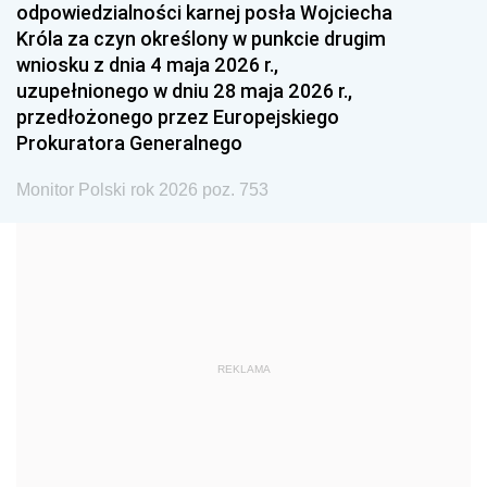
odpowiedzialności karnej posła Wojciecha
1987
1986
1985
Króla za czyn określony w punkcie drugim
wniosku z dnia 4 maja 2026 r.,
1984
1983
1982
uzupełnionego w dniu 28 maja 2026 r.,
1981
1980
1979
przedłożonego przez Europejskiego
Prokuratora Generalnego
1978
1977
1976
1975
1974
1973
Monitor Polski rok 2026 poz. 753
1972
1971
1970
1969
1968
1967
1966
1965
1964
1963
1962
1961
REKLAMA
1960
1959
1958
1957
1956
1955
1954
1953
1952