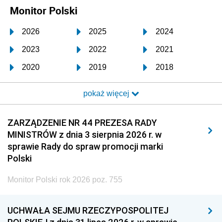
Monitor Polski
2026
2025
2024
2023
2022
2021
2020
2019
2018
2017
2016
2015
pokaż więcej
2014
2013
2012
2011
2010
2009
ZARZĄDZENIE NR 44 PREZESA RADY
MINISTRÓW z dnia 3 sierpnia 2026 r. w
2008
2007
2006
sprawie Rady do spraw promocji marki
2005
2004
2003
Polski
2002
2001
2000
Monitor Polski rok 2026 poz. 755
1999
1998
1997
UCHWAŁA SEJMU RZECZYPOSPOLITEJ
1996
1995
1994