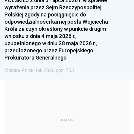
POLSKIEJ z dnia 31 lipca 2026 r. w sprawie
1993
1992
1991
wyrażenia przez Sejm Rzeczypospolitej
Polskiej zgody na pociągnięcie do
1990
1989
1988
odpowiedzialności karnej posła Wojciecha
1987
1986
1985
Króla za czyn określony w punkcie drugim
wniosku z dnia 4 maja 2026 r.,
1984
1983
1982
uzupełnionego w dniu 28 maja 2026 r.,
1981
1980
1979
przedłożonego przez Europejskiego
Prokuratora Generalnego
1978
1977
1976
1975
1974
1973
Monitor Polski rok 2026 poz. 753
1972
1971
1970
1969
1968
1967
1966
1965
1964
1963
1962
1961
REKLAMA
1960
1959
1958
1957
1956
1955