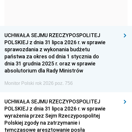
1954
1953
1952
1951
1950
1949
1948
1947
1946
UCHWAŁA SEJMU RZECZYPOSPOLITEJ
1939
1938
1937
POLSKIEJ z dnia 31 lipca 2026 r. w sprawie
sprawozdania z wykonania budżetu
1936
1930
państwa za okres od dnia 1 stycznia do
dnia 31 grudnia 2025 r. oraz w sprawie
absolutorium dla Rady Ministrów
Monitor Polski rok 2026 poz. 756
UCHWAŁA SEJMU RZECZYPOSPOLITEJ
POLSKIEJ z dnia 31 lipca 2026 r. w sprawie
wyrażenia przez Sejm Rzeczypospolitej
Polskiej zgody na zatrzymanie i
tymczasowe aresztowanie posła