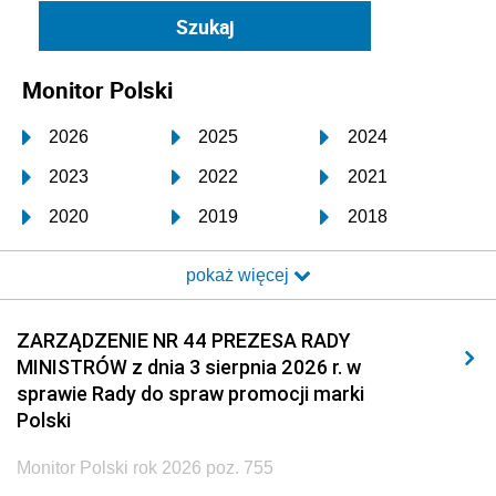
Monitor Polski
2026
2025
2024
2023
2022
2021
2020
2019
2018
2017
2016
2015
pokaż więcej
2014
2013
2012
2011
2010
2009
ZARZĄDZENIE NR 44 PREZESA RADY
MINISTRÓW z dnia 3 sierpnia 2026 r. w
2008
2007
2006
sprawie Rady do spraw promocji marki
2005
2004
2003
Polski
2002
2001
2000
Monitor Polski rok 2026 poz. 755
1999
1998
1997