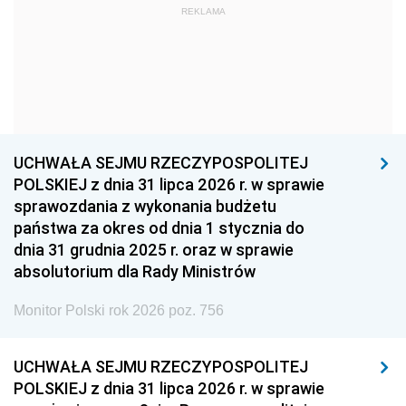
REKLAMA
1960
1959
1958
1957
1956
1955
1954
1953
1952
1951
1950
1949
1948
1947
1946
UCHWAŁA SEJMU RZECZYPOSPOLITEJ
1939
1938
1937
POLSKIEJ z dnia 31 lipca 2026 r. w sprawie
sprawozdania z wykonania budżetu
1936
1930
państwa za okres od dnia 1 stycznia do
dnia 31 grudnia 2025 r. oraz w sprawie
absolutorium dla Rady Ministrów
Monitor Polski rok 2026 poz. 756
UCHWAŁA SEJMU RZECZYPOSPOLITEJ
POLSKIEJ z dnia 31 lipca 2026 r. w sprawie