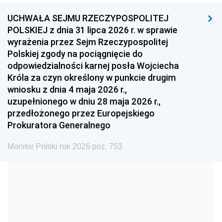
UCHWAŁA SEJMU RZECZYPOSPOLITEJ
1996
1995
1994
POLSKIEJ z dnia 31 lipca 2026 r. w sprawie
1993
1992
1991
wyrażenia przez Sejm Rzeczypospolitej
Polskiej zgody na pociągnięcie do
1990
1989
1988
odpowiedzialności karnej posła Wojciecha
1987
1986
1985
Króla za czyn określony w punkcie drugim
wniosku z dnia 4 maja 2026 r.,
1984
1983
1982
uzupełnionego w dniu 28 maja 2026 r.,
1981
1980
1979
przedłożonego przez Europejskiego
Prokuratora Generalnego
1978
1977
1976
1975
1974
1973
Monitor Polski rok 2026 poz. 753
1972
1971
1970
1969
1968
1967
1966
1965
1964
1963
1962
1961