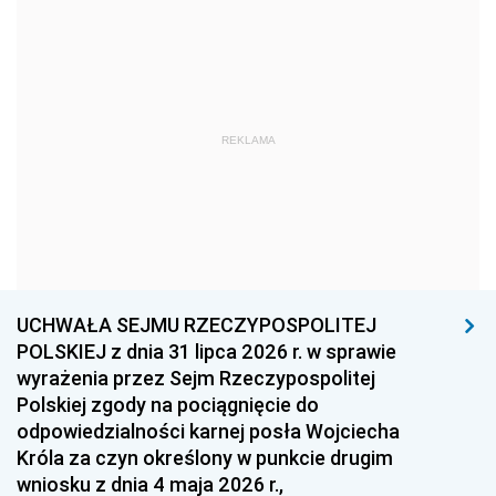
1978
1977
1976
1975
1974
1973
1972
1971
1970
1969
1968
1967
REKLAMA
1966
1965
1964
1963
1962
1961
1960
1959
1958
1957
1956
1955
UCHWAŁA SEJMU RZECZYPOSPOLITEJ
1954
1953
1952
POLSKIEJ z dnia 31 lipca 2026 r. w sprawie
1951
1950
1949
wyrażenia przez Sejm Rzeczypospolitej
Polskiej zgody na pociągnięcie do
1948
1947
1946
odpowiedzialności karnej posła Wojciecha
1939
1938
1937
Króla za czyn określony w punkcie drugim
wniosku z dnia 4 maja 2026 r.,
1936
1930