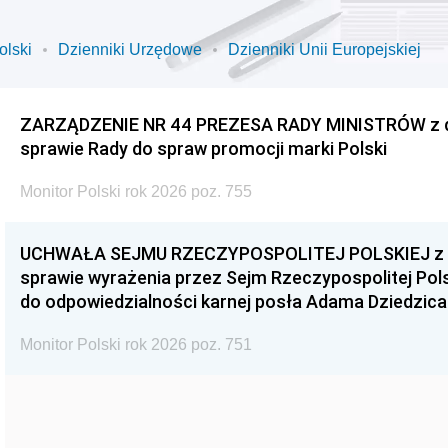
olski
Dzienniki Urzędowe
Dzienniki Unii Europejskiej
ZARZĄDZENIE NR 44 PREZESA RADY MINISTRÓW z dnia
sprawie Rady do spraw promocji marki Polski
Monitor Polski rok 2026 poz. 755
UCHWAŁA SEJMU RZECZYPOSPOLITEJ POLSKIEJ z dnia
sprawie wyrażenia przez Sejm Rzeczypospolitej Pols
do odpowiedzialności karnej posła Adama Dziedzica
Monitor Polski rok 2026 poz. 751