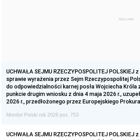
REKLAMA
UCHWAŁA SEJMU RZECZYPOSPOLITEJ POLSKIEJ z dnia
sprawie wyrażenia przez Sejm Rzeczypospolitej Pols
do odpowiedzialności karnej posła Wojciecha Króla 
punkcie drugim wniosku z dnia 4 maja 2026 r., uzupe
2026 r., przedłożonego przez Europejskiego Prokur
Monitor Polski rok 2026 poz. 753
UCHWAŁA SEJMU RZECZYPOSPOLITEJ POLSKIEJ z dnia