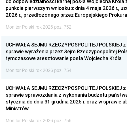
do odpowiedzialności karnej posła Wojciecha Króla 
punkcie pierwszym wniosku z dnia 4 maja 2026 r., u
2026 r., przedłożonego przez Europejskiego Prokur
Monitor Polski rok 2026 poz. 752
UCHWAŁA SEJMU RZECZYPOSPOLITEJ POLSKIEJ z dnia
sprawie wyrażenia przez Sejm Rzeczypospolitej Pols
tymczasowe aresztowanie posła Wojciecha Króla
Monitor Polski rok 2026 poz. 754
UCHWAŁA SEJMU RZECZYPOSPOLITEJ POLSKIEJ z dnia
sprawie sprawozdania z wykonania budżetu państwa 
stycznia do dnia 31 grudnia 2025 r. oraz w sprawie 
Ministrów
Monitor Polski rok 2026 poz. 756