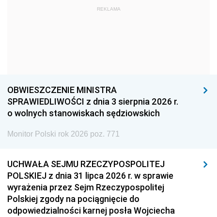
REKLAMA
1972
1971
1970
1969
1968
1967
1966
1965
1964
1963
1962
1961
1960
1959
1958
OBWIESZCZENIE MINISTRA
1957
1956
1955
SPRAWIEDLIWOŚCI z dnia 3 sierpnia 2026 r.
o wolnych stanowiskach sędziowskich
1954
1953
1952
Monitor Polski rok 2026 poz. 771
1951
1950
1949
1948
1947
1946
UCHWAŁA SEJMU RZECZYPOSPOLITEJ
1939
1938
1937
POLSKIEJ z dnia 31 lipca 2026 r. w sprawie
wyrażenia przez Sejm Rzeczypospolitej
1936
1930
Polskiej zgody na pociągnięcie do
odpowiedzialności karnej posła Wojciecha