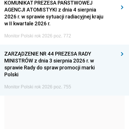
2011
2010
2009
KOMUNIKAT PREZESA PAŃSTWOWEJ
AGENCJI ATOMISTYKI z dnia 4 sierpnia
2008
2007
2006
2026 r. w sprawie sytuacji radiacyjnej kraju
2005
2004
2003
w II kwartale 2026 r.
2002
2001
2000
Monitor Polski rok 2026 poz. 772
1999
1998
1997
ZARZĄDZENIE NR 44 PREZESA RADY
1996
1995
1994
MINISTRÓW z dnia 3 sierpnia 2026 r. w
1993
1992
1991
sprawie Rady do spraw promocji marki
Polski
1990
1989
1988
1987
1986
1985
Monitor Polski rok 2026 poz. 755
1984
1983
1982
1981
1980
1979
1978
1977
1976
1975
1974
1973