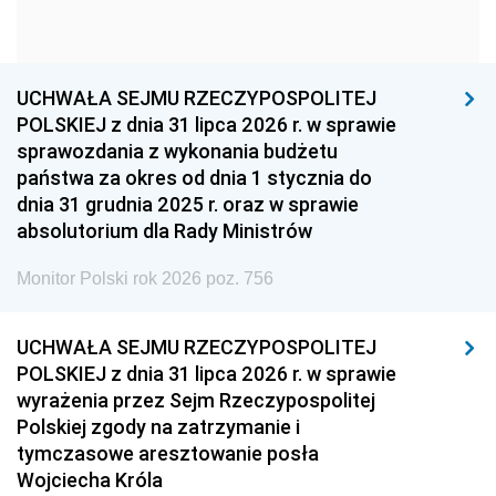
1954
1953
1952
1951
1950
1949
1948
1947
1946
UCHWAŁA SEJMU RZECZYPOSPOLITEJ
1939
1938
1937
POLSKIEJ z dnia 31 lipca 2026 r. w sprawie
sprawozdania z wykonania budżetu
1936
1930
państwa za okres od dnia 1 stycznia do
dnia 31 grudnia 2025 r. oraz w sprawie
absolutorium dla Rady Ministrów
Monitor Polski rok 2026 poz. 756
UCHWAŁA SEJMU RZECZYPOSPOLITEJ
POLSKIEJ z dnia 31 lipca 2026 r. w sprawie
wyrażenia przez Sejm Rzeczypospolitej
Polskiej zgody na zatrzymanie i
tymczasowe aresztowanie posła
Wojciecha Króla