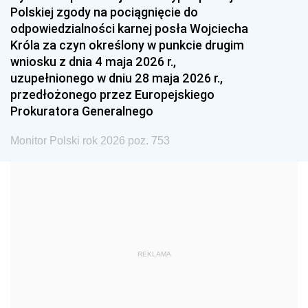
Polskiej zgody na pociągnięcie do
1990
1989
1988
odpowiedzialności karnej posła Wojciecha
1987
1986
1985
Króla za czyn określony w punkcie drugim
wniosku z dnia 4 maja 2026 r.,
1984
1983
1982
uzupełnionego w dniu 28 maja 2026 r.,
1981
1980
1979
przedłożonego przez Europejskiego
Prokuratora Generalnego
1978
1977
1976
1975
1974
1973
Monitor Polski rok 2026 poz. 753
1972
1971
1970
1969
1968
1967
1966
1965
1964
1963
1962
1961
REKLAMA
1960
1959
1958
1957
1956
1955