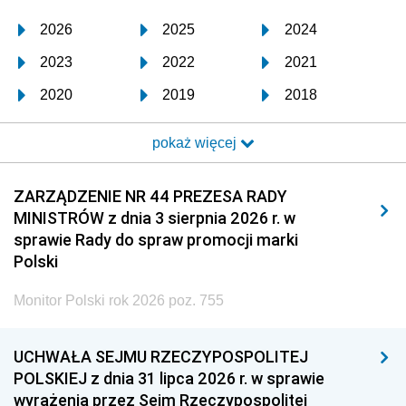
2026
2025
2024
2023
2022
2021
2020
2019
2018
2017
2016
2015
pokaż więcej
2014
2013
2012
2011
2010
2009
ZARZĄDZENIE NR 44 PREZESA RADY
MINISTRÓW z dnia 3 sierpnia 2026 r. w
2008
2007
2006
sprawie Rady do spraw promocji marki
2005
2004
2003
Polski
2002
2001
2000
Monitor Polski rok 2026 poz. 755
1999
1998
1997
UCHWAŁA SEJMU RZECZYPOSPOLITEJ
1996
1995
1994
POLSKIEJ z dnia 31 lipca 2026 r. w sprawie
1993
1992
1991
wyrażenia przez Sejm Rzeczypospolitej