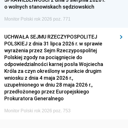
o wolnych stanowiskach sędziowskich
1954
1953
1952
Monitor Polski rok 2026 poz. 771
1951
1950
1949
1948
1947
1946
UCHWAŁA SEJMU RZECZYPOSPOLITEJ
1939
1938
1937
POLSKIEJ z dnia 31 lipca 2026 r. w sprawie
wyrażenia przez Sejm Rzeczypospolitej
1936
1930
Polskiej zgody na pociągnięcie do
odpowiedzialności karnej posła Wojciecha
Króla za czyn określony w punkcie drugim
wniosku z dnia 4 maja 2026 r.,
uzupełnionego w dniu 28 maja 2026 r.,
przedłożonego przez Europejskiego
Prokuratora Generalnego
Monitor Polski rok 2026 poz. 753