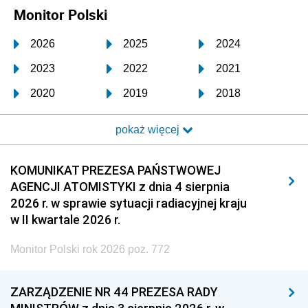
Monitor Polski
2026
2025
2024
2023
2022
2021
2020
2019
2018
2017
2016
2015
pokaż więcej
2014
2013
2012
2011
2010
2009
KOMUNIKAT PREZESA PAŃSTWOWEJ
AGENCJI ATOMISTYKI z dnia 4 sierpnia
2008
2007
2006
2026 r. w sprawie sytuacji radiacyjnej kraju
2005
2004
2003
w II kwartale 2026 r.
2002
2001
2000
Monitor Polski rok 2026 poz. 772
1999
1998
1997
ZARZĄDZENIE NR 44 PREZESA RADY
1996
1995
1994