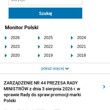
Monitor Polski
2026
2025
2024
2023
2022
2021
2020
2019
2018
2017
2016
2015
pokaż więcej
2014
2013
2012
2011
2010
2009
ZARZĄDZENIE NR 44 PREZESA RADY
MINISTRÓW z dnia 3 sierpnia 2026 r. w
2008
2007
2006
sprawie Rady do spraw promocji marki
2005
2004
2003
Polski
2002
2001
2000