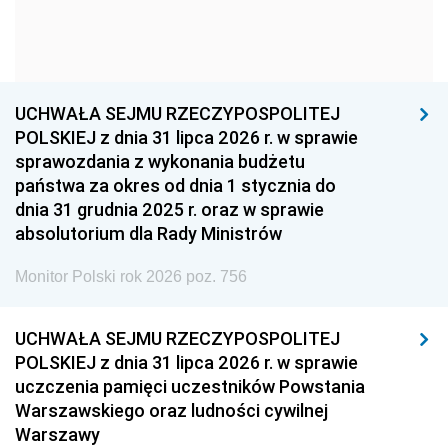
1963
1962
1961
1960
1959
1958
1957
1956
1955
UCHWAŁA SEJMU RZECZYPOSPOLITEJ
1954
1953
1952
POLSKIEJ z dnia 31 lipca 2026 r. w sprawie
1951
1950
1949
sprawozdania z wykonania budżetu
państwa za okres od dnia 1 stycznia do
1948
1947
1946
dnia 31 grudnia 2025 r. oraz w sprawie
1939
1938
1937
absolutorium dla Rady Ministrów
1936
1930
Monitor Polski rok 2026 poz. 756
UCHWAŁA SEJMU RZECZYPOSPOLITEJ
POLSKIEJ z dnia 31 lipca 2026 r. w sprawie
uczczenia pamięci uczestników Powstania
Warszawskiego oraz ludności cywilnej
Warszawy