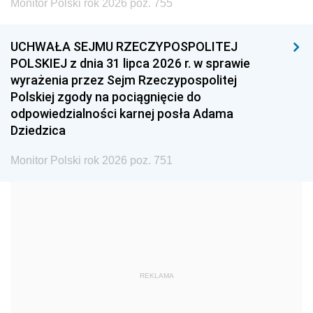
Monitor Polski rok 2026 poz. 755
1999
1998
1997
UCHWAŁA SEJMU RZECZYPOSPOLITEJ
1996
1995
1994
POLSKIEJ z dnia 31 lipca 2026 r. w sprawie
1993
1992
1991
wyrażenia przez Sejm Rzeczypospolitej
Polskiej zgody na pociągnięcie do
1990
1989
1988
odpowiedzialności karnej posła Adama
1987
1986
1985
Dziedzica
1984
1983
1982
Monitor Polski rok 2026 poz. 751
1981
1980
1979
1978
1977
1976
1975
1974
1973
1972
1971
1970
1969
1968
1967
REKLAMA
1966
1965
1964