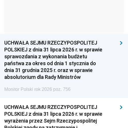
1957
1956
1955
1954
1953
1952
1951
1950
1949
1948
1947
1946
UCHWAŁA SEJMU RZECZYPOSPOLITEJ
1939
1938
1937
POLSKIEJ z dnia 31 lipca 2026 r. w sprawie
sprawozdania z wykonania budżetu
1936
1930
państwa za okres od dnia 1 stycznia do
dnia 31 grudnia 2025 r. oraz w sprawie
absolutorium dla Rady Ministrów
Monitor Polski rok 2026 poz. 756
UCHWAŁA SEJMU RZECZYPOSPOLITEJ
POLSKIEJ z dnia 31 lipca 2026 r. w sprawie
wyrażenia przez Sejm Rzeczypospolitej
Polskiej zgody na zatrzymanie i