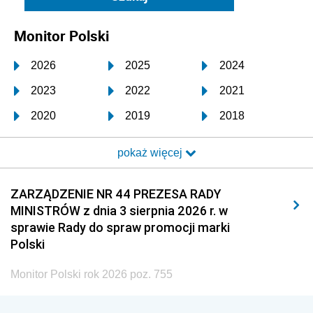
Monitor Polski
2026
2025
2024
2023
2022
2021
2020
2019
2018
2017
2016
2015
pokaż więcej
2014
2013
2012
2011
2010
2009
ZARZĄDZENIE NR 44 PREZESA RADY
MINISTRÓW z dnia 3 sierpnia 2026 r. w
2008
2007
2006
sprawie Rady do spraw promocji marki
2005
2004
2003
Polski
2002
2001
2000
Monitor Polski rok 2026 poz. 755
1999
1998
1997