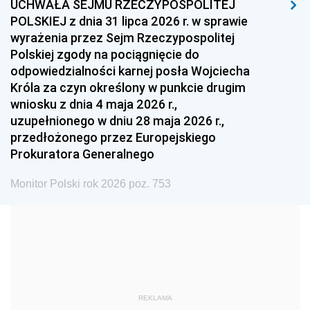
UCHWAŁA SEJMU RZECZYPOSPOLITEJ
1996
1995
1994
POLSKIEJ z dnia 31 lipca 2026 r. w sprawie
1993
1992
1991
wyrażenia przez Sejm Rzeczypospolitej
Polskiej zgody na pociągnięcie do
1990
1989
1988
odpowiedzialności karnej posła Wojciecha
1987
1986
1985
Króla za czyn określony w punkcie drugim
wniosku z dnia 4 maja 2026 r.,
1984
1983
1982
uzupełnionego w dniu 28 maja 2026 r.,
1981
1980
1979
przedłożonego przez Europejskiego
Prokuratora Generalnego
1978
1977
1976
1975
1974
1973
Monitor Polski rok 2026 poz. 753
1972
1971
1970
1969
1968
1967
1966
1965
1964
1963
1962
1961
REKLAMA
1960
1959
1958