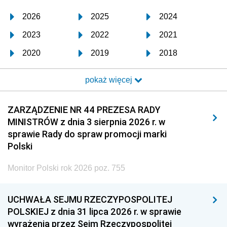
2026
2025
2024
2023
2022
2021
2020
2019
2018
2017
2016
2015
pokaż więcej
2014
2013
2012
2011
2010
2009
ZARZĄDZENIE NR 44 PREZESA RADY
MINISTRÓW z dnia 3 sierpnia 2026 r. w
2008
2007
2006
sprawie Rady do spraw promocji marki
2005
2004
2003
Polski
2002
2001
2000
Monitor Polski rok 2026 poz. 755
1999
1998
1997
UCHWAŁA SEJMU RZECZYPOSPOLITEJ
1996
1995
1994
POLSKIEJ z dnia 31 lipca 2026 r. w sprawie
1993
1992
1991
wyrażenia przez Sejm Rzeczypospolitej