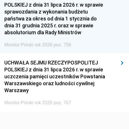
1954
1953
1952
POLSKIEJ z dnia 31 lipca 2026 r. w sprawie
1951
1950
1949
sprawozdania z wykonania budżetu
państwa za okres od dnia 1 stycznia do
1948
1947
1946
dnia 31 grudnia 2025 r. oraz w sprawie
1939
1938
1937
absolutorium dla Rady Ministrów
1936
1930
Monitor Polski rok 2026 poz. 756
UCHWAŁA SEJMU RZECZYPOSPOLITEJ
POLSKIEJ z dnia 31 lipca 2026 r. w sprawie
uczczenia pamięci uczestników Powstania
Warszawskiego oraz ludności cywilnej
Warszawy
Monitor Polski rok 2026 poz. 767