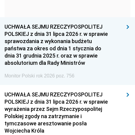
1954
1953
1952
1951
1950
1949
1948
1947
1946
UCHWAŁA SEJMU RZECZYPOSPOLITEJ
1939
1938
1937
POLSKIEJ z dnia 31 lipca 2026 r. w sprawie
sprawozdania z wykonania budżetu
1936
1930
państwa za okres od dnia 1 stycznia do
dnia 31 grudnia 2025 r. oraz w sprawie
absolutorium dla Rady Ministrów
Monitor Polski rok 2026 poz. 756
UCHWAŁA SEJMU RZECZYPOSPOLITEJ
POLSKIEJ z dnia 31 lipca 2026 r. w sprawie
wyrażenia przez Sejm Rzeczypospolitej
Polskiej zgody na zatrzymanie i
tymczasowe aresztowanie posła
Wojciecha Króla