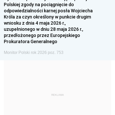
Polskiej zgody na pociągnięcie do
1990
1989
1988
odpowiedzialności karnej posła Wojciecha
1987
1986
1985
Króla za czyn określony w punkcie drugim
wniosku z dnia 4 maja 2026 r.,
1984
1983
1982
uzupełnionego w dniu 28 maja 2026 r.,
1981
1980
1979
przedłożonego przez Europejskiego
Prokuratora Generalnego
1978
1977
1976
1975
1974
1973
Monitor Polski rok 2026 poz. 753
1972
1971
1970
1969
1968
1967
1966
1965
1964
1963
1962
1961
REKLAMA
1960
1959
1958
1957
1956
1955