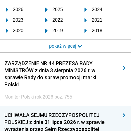
2026
2025
2024
2023
2022
2021
2020
2019
2018
2017
2016
2015
pokaż więcej
2014
2013
2012
2011
2010
2009
ZARZĄDZENIE NR 44 PREZESA RADY
MINISTRÓW z dnia 3 sierpnia 2026 r. w
2008
2007
2006
sprawie Rady do spraw promocji marki
2005
2004
2003
Polski
2002
2001
2000
Monitor Polski rok 2026 poz. 755
1999
1998
1997
UCHWAŁA SEJMU RZECZYPOSPOLITEJ
1996
1995
1994
POLSKIEJ z dnia 31 lipca 2026 r. w sprawie
1993
1992
1991
wyrażenia przez Sejm Rzeczypospolitej