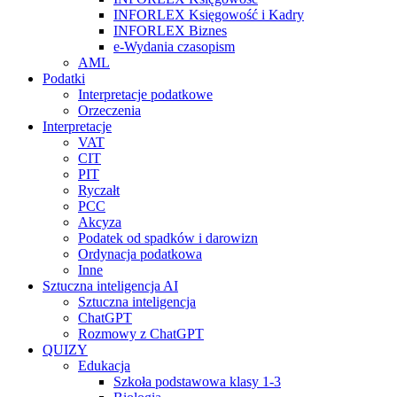
INFORLEX Księgowość i Kadry
INFORLEX Biznes
e-Wydania czasopism
AML
Podatki
Interpretacje podatkowe
Orzeczenia
Interpretacje
VAT
CIT
PIT
Ryczałt
PCC
Akcyza
Podatek od spadków i darowizn
Ordynacja podatkowa
Inne
Sztuczna inteligencja AI
Sztuczna inteligencja
ChatGPT
Rozmowy z ChatGPT
QUIZY
Edukacja
Szkoła podstawowa klasy 1-3