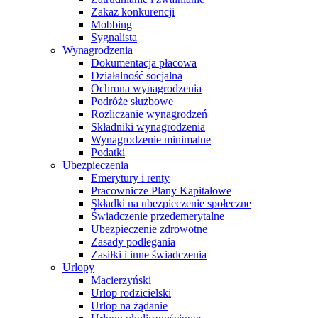
Zakaz konkurencji
Mobbing
Sygnalista
Wynagrodzenia
Dokumentacja płacowa
Działalność socjalna
Ochrona wynagrodzenia
Podróże służbowe
Rozliczanie wynagrodzeń
Składniki wynagrodzenia
Wynagrodzenie minimalne
Podatki
Ubezpieczenia
Emerytury i renty
Pracownicze Plany Kapitałowe
Składki na ubezpieczenie społeczne
Świadczenie przedemerytalne
Ubezpieczenie zdrowotne
Zasady podlegania
Zasiłki i inne świadczenia
Urlopy
Macierzyński
Urlop rodzicielski
Urlop na żądanie