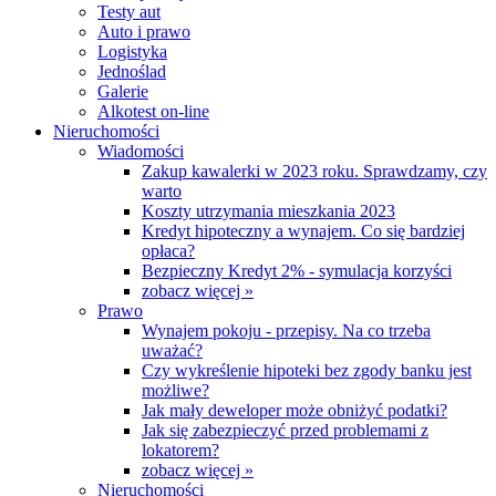
Testy aut
Auto i prawo
Logistyka
Jednoślad
Galerie
Alkotest on-line
Nieruchomości
Wiadomości
Zakup kawalerki w 2023 roku. Sprawdzamy, czy
warto
Koszty utrzymania mieszkania 2023
Kredyt hipoteczny a wynajem. Co się bardziej
opłaca?
Bezpieczny Kredyt 2% - symulacja korzyści
zobacz więcej »
Prawo
Wynajem pokoju - przepisy. Na co trzeba
uważać?
Czy wykreślenie hipoteki bez zgody banku jest
możliwe?
Jak mały deweloper może obniżyć podatki?
Jak się zabezpieczyć przed problemami z
lokatorem?
zobacz więcej »
Nieruchomości