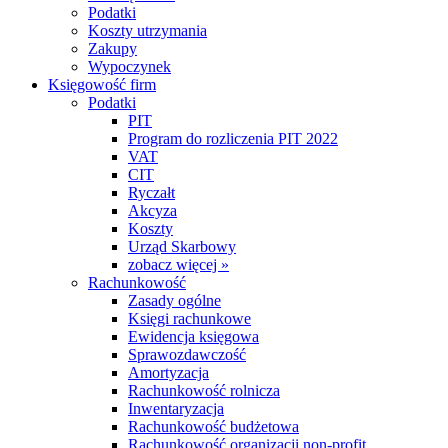
Podatki
Koszty utrzymania
Zakupy
Wypoczynek
Księgowość firm
Podatki
PIT
Program do rozliczenia PIT 2022
VAT
CIT
Ryczałt
Akcyza
Koszty
Urząd Skarbowy
zobacz więcej »
Rachunkowość
Zasady ogólne
Księgi rachunkowe
Ewidencja księgowa
Sprawozdawczość
Amortyzacja
Rachunkowość rolnicza
Inwentaryzacja
Rachunkowość budżetowa
Rachunkowość organizacji non-profit