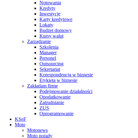
Notowania
Kredyty
Inwestycje
Karty kredytowe
Lokaty
Budżet domowy
Kursy walut
Zarządzanie
Szkolenia
Manager
Personel
Outsourcing
Sekretariat
Korespondencja w biznesie
Etykieta w biznesie
Zakładam firmę
Podejmowanie działalności
Opodatkowanie
Zatrudnianie
ZUS
Oprogramowanie
KSeF
Moto
Motonews
Moto porady