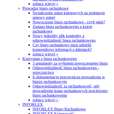
zobacz więcej »
Prowadzę biuro rachunkowe
Świadczenie usług księgowych na podstawie
umowy ustnej
Nowoczesne biuro rachunkowe - czyli jakie?
Zmiana biura rachunkowego a księgi
rachunkowe
Nowy jednolity plik kontrolny a
odpowiedzialność biura rachunkowego
Czy biuro rachunkowe musi udzielić
komornikowi informacji o klientach?
zobacz więcej »
Korzystam z biura rachunkowego
3 argumenty za wyborem nowoczesnego biura
Odpowiedzialność biura rachunkowego -
orzecznictwo
E-dokumentacja pracownicza prowadzona w
biurze rachunkowym
Odpowiedzialność za rachunkowość, gdy
prowadzenie ksiąg rachunkowych powierzono
biuru rachunkowemu
zobacz więcej »
INFORLEX
INFORLEX Biuro Rachunkowe
INFORLEX Księgowość