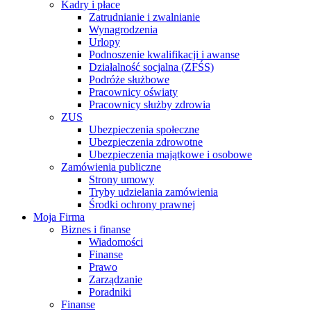
Kadry i płace
Zatrudnianie i zwalnianie
Wynagrodzenia
Urlopy
Podnoszenie kwalifikacji i awanse
Działalność socjalna (ZFŚS)
Podróże służbowe
Pracownicy oświaty
Pracownicy służby zdrowia
ZUS
Ubezpieczenia społeczne
Ubezpieczenia zdrowotne
Ubezpieczenia majątkowe i osobowe
Zamówienia publiczne
Strony umowy
Tryby udzielania zamówienia
Środki ochrony prawnej
Moja Firma
Biznes i finanse
Wiadomości
Finanse
Prawo
Zarządzanie
Poradniki
Finanse