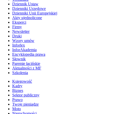
Dziennik Ustaw
Dzienniki Urzędowe
Dzienniki Unii Europejskiej
Akty ujednolicone
Eksperci
Firmy
Newsletter
Druki
Wzory umów
Inforlex
InforAkademia
Encyklopedia prawa
Słownik
Paremie łacińskie
Aktualności z MF
Szkolenia
Księgowość
Kadry
Biznes
Sektor publiczny
Prawo
Twoje pieniądze
Moto
Nieruchomości