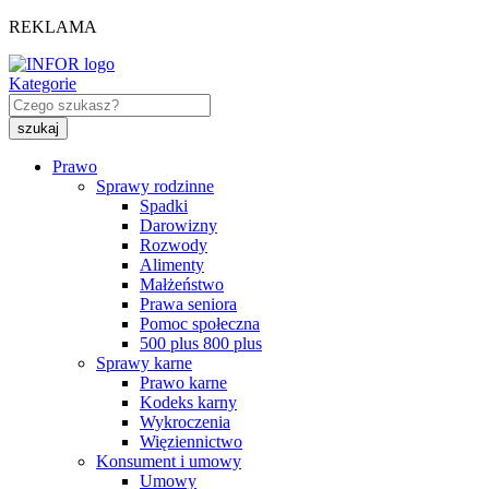
REKLAMA
Kategorie
Prawo
Sprawy rodzinne
Spadki
Darowizny
Rozwody
Alimenty
Małżeństwo
Prawa seniora
Pomoc społeczna
500 plus 800 plus
Sprawy karne
Prawo karne
Kodeks karny
Wykroczenia
Więziennictwo
Konsument i umowy
Umowy