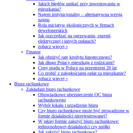
Jakich błędów unikać przy inwestowaniu w
mieszkania?
Najem instytucjonalny – alternatywna wersja
najmu
Rola inicjatyw ekologicznych w firmach
deweloperskich
Jak oszczędzać na ogrzewaniu, energii
elektrycznej i innych opłatach?
zobacz więcej »
Finanse
Jak obniżyć ratę kredytu hipotecznego?
Jak długo Polacy mieszkają z rodzicami?
Ceny prądu w Polsce na przestrzeni 20 lat
Co zrobić z zaległościami opłat za mieszkanie?
zobacz więcej »
Biura rachunkowe
Zakładam biuro rachunkowe
Obowiązkowe ubezpieczenie OC biura
rachunkowego
Wybór lokalu i urządzenie biura
Czy biuro rachunkowe może być prowadzone w
formie działalności nierejestrowanej?
W jakiej formie założyć biuro rachunkowe:
jednoosobowej działalności czy spółki
Jak założyć biuro rachunkowe?