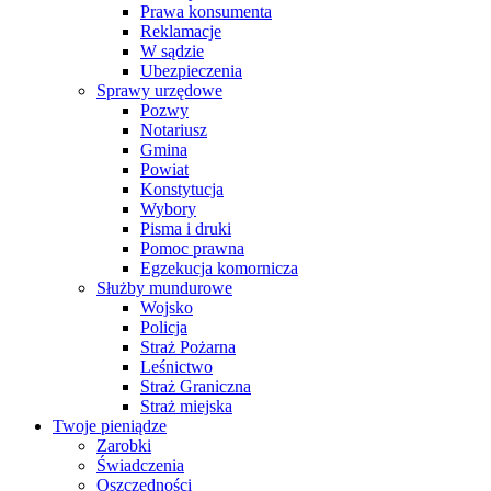
Prawa konsumenta
Reklamacje
W sądzie
Ubezpieczenia
Sprawy urzędowe
Pozwy
Notariusz
Gmina
Powiat
Konstytucja
Wybory
Pisma i druki
Pomoc prawna
Egzekucja komornicza
Służby mundurowe
Wojsko
Policja
Straż Pożarna
Leśnictwo
Straż Graniczna
Straż miejska
Twoje pieniądze
Zarobki
Świadczenia
Oszczędności