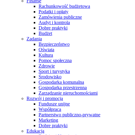
Finanse
Rachunkowość budżetowa
Podatki i opłaty
Zamówienia publiczne
Audyt i kontrola
Dobre praktyki
Budżet
Zadania
Bezpieczeństwo
Oświata
Kultura
Pomoc społeczna
Zdrowie
Sport i turystyka
Środowisko
Gospodarka komunalna
Gospodarka przestrzenna
Zarządzanie nieruchomościami
Rozwój i promocja
Fundusze unijne
Współpraca
Partnerstwo publiczno-prywatne
Marketing
Dobre praktyki
Edukacja