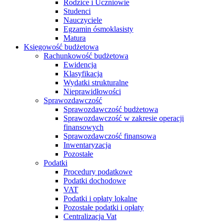
Rodzice i Uczniowie
Studenci
Nauczyciele
Egzamin ósmoklasisty
Matura
Księgowość budżetowa
Rachunkowość budżetowa
Ewidencja
Klasyfikacja
Wydatki strukturalne
Nieprawidłowości
Sprawozdawczość
Sprawozdawczość budżetowa
Sprawozdawczość w zakresie operacji
finansowych
Sprawozdawczość finansowa
Inwentaryzacja
Pozostałe
Podatki
Procedury podatkowe
Podatki dochodowe
VAT
Podatki i opłaty lokalne
Pozostałe podatki i opłaty
Centralizacja Vat