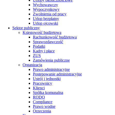
Urlopy okolicznościowe
Wychowawczy
Wypoczynkowy
Zwolnienia od pracy
Urlop bezpłatny
Urlop ojcowski
Sektor publiczny
Księgowość budżetowa
Rachunkowość budżetowa
Sprawozdawczość
Podatki
Kadry i płace
ZUS
Zamówienia publiczne
Organizacja
Prawo administracyjne
Postępowanie administracyjne
Ustrój i jednostki
Pracownicy
Klienci
Spółka komunalna
RODO
Compliance
Prawo wodne
Orzeczenia