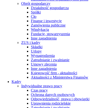
Obrót gospodarczy
Działalność gospodarcza
Spółki
Cło
Finanse i inwestycje
Zamówienia publiczne
Windykacja
Fundacje, stowarzyszenia
Inne zagadnienia
ZUS i kadry
Składki
Urlopy
Wynagrodzenia
Zatrudnianie i zwalnianie
Umowy zlecenia
Inne zagadnienia
Księgowość firm - aktualności
Aktualności z Ministerstwa Finansów
Kadry
Indywidualne prawo pracy
Czas pracy
Ochrona danych osobowych
Odpowiedzialność, prawa i obowiązki
Uprawnienia rodzicielskie
Zatrudnianie i zwalnianie