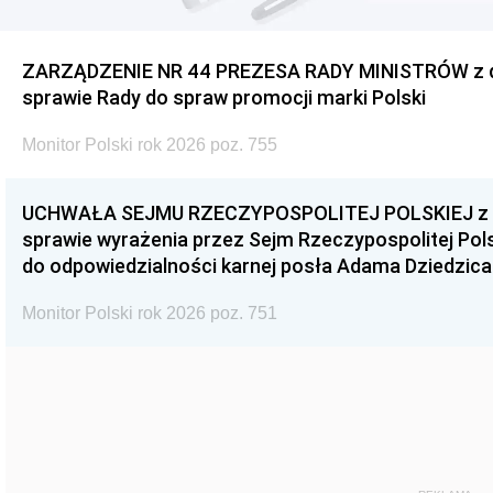
ZARZĄDZENIE NR 44 PREZESA RADY MINISTRÓW z dnia
sprawie Rady do spraw promocji marki Polski
Monitor Polski rok 2026 poz. 755
UCHWAŁA SEJMU RZECZYPOSPOLITEJ POLSKIEJ z dnia
sprawie wyrażenia przez Sejm Rzeczypospolitej Pols
do odpowiedzialności karnej posła Adama Dziedzica
Monitor Polski rok 2026 poz. 751