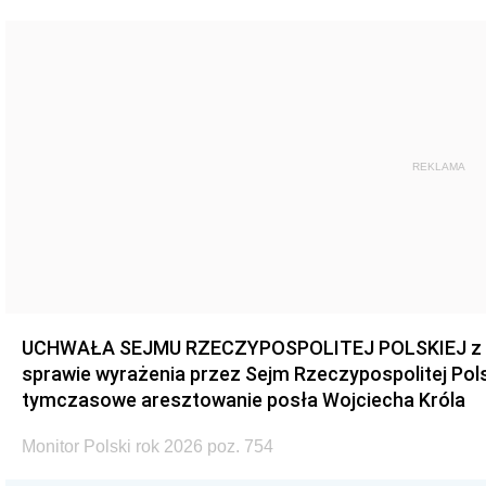
REKLAMA
UCHWAŁA SEJMU RZECZYPOSPOLITEJ POLSKIEJ z dnia
sprawie wyrażenia przez Sejm Rzeczypospolitej Pols
tymczasowe aresztowanie posła Wojciecha Króla
Monitor Polski rok 2026 poz. 754