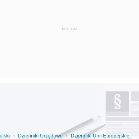
olski
Dzienniki Urzędowe
Dzienniki Unii Europejskiej