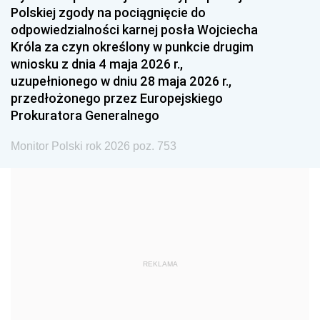
Polskiej zgody na pociągnięcie do
1990
1989
1988
odpowiedzialności karnej posła Wojciecha
1987
1986
1985
Króla za czyn określony w punkcie drugim
wniosku z dnia 4 maja 2026 r.,
1984
1983
1982
uzupełnionego w dniu 28 maja 2026 r.,
1981
1980
1979
przedłożonego przez Europejskiego
Prokuratora Generalnego
1978
1977
1976
1975
1974
1973
Monitor Polski rok 2026 poz. 753
1972
1971
1970
1969
1968
1967
1966
1965
1964
1963
1962
1961
REKLAMA
1960
1959
1958
1957
1956
1955