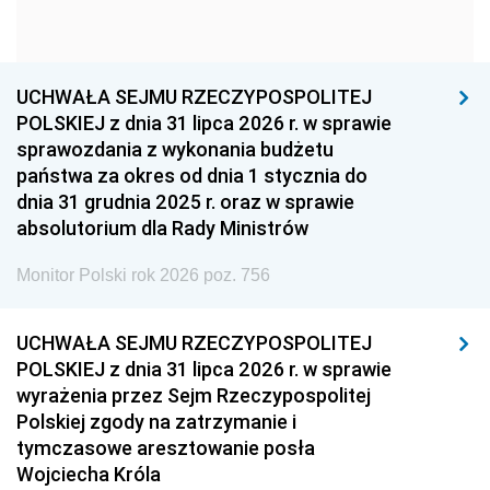
1954
1953
1952
1951
1950
1949
1948
1947
1946
UCHWAŁA SEJMU RZECZYPOSPOLITEJ
1939
1938
1937
POLSKIEJ z dnia 31 lipca 2026 r. w sprawie
sprawozdania z wykonania budżetu
1936
1930
państwa za okres od dnia 1 stycznia do
dnia 31 grudnia 2025 r. oraz w sprawie
absolutorium dla Rady Ministrów
Monitor Polski rok 2026 poz. 756
UCHWAŁA SEJMU RZECZYPOSPOLITEJ
POLSKIEJ z dnia 31 lipca 2026 r. w sprawie
wyrażenia przez Sejm Rzeczypospolitej
Polskiej zgody na zatrzymanie i
tymczasowe aresztowanie posła
Wojciecha Króla