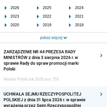
2026
2025
2024
2023
2022
2021
2020
2019
2018
2017
2016
2015
pokaż więcej
2014
2013
2012
2011
2010
2009
ZARZĄDZENIE NR 44 PREZESA RADY
MINISTRÓW z dnia 3 sierpnia 2026 r. w
2008
2007
2006
sprawie Rady do spraw promocji marki
2005
2004
2003
Polski
2002
2001
2000
Monitor Polski rok 2026 poz. 755
1999
1998
1997
UCHWAŁA SEJMU RZECZYPOSPOLITEJ
1996
1995
1994
POLSKIEJ z dnia 31 lipca 2026 r. w sprawie
1993
1992
1991
wyrażenia przez Sejm Rzeczypospolitej