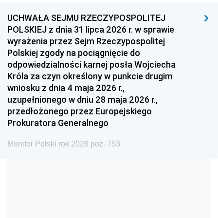
UCHWAŁA SEJMU RZECZYPOSPOLITEJ
1996
1995
1994
POLSKIEJ z dnia 31 lipca 2026 r. w sprawie
1993
1992
1991
wyrażenia przez Sejm Rzeczypospolitej
Polskiej zgody na pociągnięcie do
1990
1989
1988
odpowiedzialności karnej posła Wojciecha
1987
1986
1985
Króla za czyn określony w punkcie drugim
wniosku z dnia 4 maja 2026 r.,
1984
1983
1982
uzupełnionego w dniu 28 maja 2026 r.,
1981
1980
1979
przedłożonego przez Europejskiego
Prokuratora Generalnego
1978
1977
1976
1975
1974
1973
Monitor Polski rok 2026 poz. 753
1972
1971
1970
1969
1968
1967
1966
1965
1964
1963
1962
1961