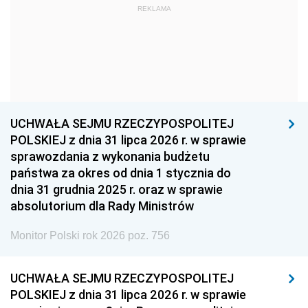
REKLAMA
1960
1959
1958
1957
1956
1955
1954
1953
1952
1951
1950
1949
1948
1947
1946
UCHWAŁA SEJMU RZECZYPOSPOLITEJ
1939
1938
1937
POLSKIEJ z dnia 31 lipca 2026 r. w sprawie
sprawozdania z wykonania budżetu
1936
1930
państwa za okres od dnia 1 stycznia do
dnia 31 grudnia 2025 r. oraz w sprawie
absolutorium dla Rady Ministrów
Monitor Polski rok 2026 poz. 756
UCHWAŁA SEJMU RZECZYPOSPOLITEJ
POLSKIEJ z dnia 31 lipca 2026 r. w sprawie