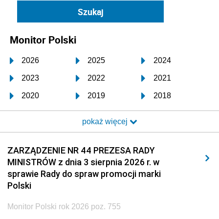
Monitor Polski
2026
2025
2024
2023
2022
2021
2020
2019
2018
2017
2016
2015
pokaż więcej
2014
2013
2012
2011
2010
2009
ZARZĄDZENIE NR 44 PREZESA RADY
MINISTRÓW z dnia 3 sierpnia 2026 r. w
2008
2007
2006
sprawie Rady do spraw promocji marki
2005
2004
2003
Polski
2002
2001
2000
Monitor Polski rok 2026 poz. 755
1999
1998
1997