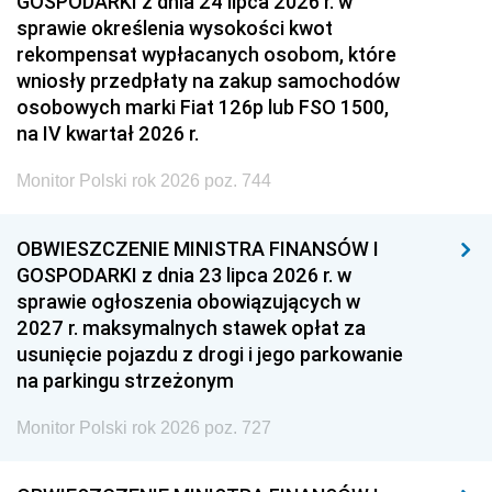
GOSPODARKI z dnia 24 lipca 2026 r. w
sprawie określenia wysokości kwot
rekompensat wypłacanych osobom, które
wniosły przedpłaty na zakup samochodów
osobowych marki Fiat 126p lub FSO 1500,
na IV kwartał 2026 r.
Monitor Polski rok 2026 poz. 744
OBWIESZCZENIE MINISTRA FINANSÓW I
GOSPODARKI z dnia 23 lipca 2026 r. w
sprawie ogłoszenia obowiązujących w
2027 r. maksymalnych stawek opłat za
usunięcie pojazdu z drogi i jego parkowanie
na parkingu strzeżonym
Monitor Polski rok 2026 poz. 727