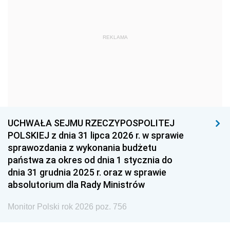
1966
1965
1964
1963
1962
1961
REKLAMA
1960
1959
1958
1957
1956
1955
1954
1953
1952
1951
1950
1949
1948
1947
1946
UCHWAŁA SEJMU RZECZYPOSPOLITEJ
1939
1938
1937
POLSKIEJ z dnia 31 lipca 2026 r. w sprawie
sprawozdania z wykonania budżetu
1936
1930
państwa za okres od dnia 1 stycznia do
dnia 31 grudnia 2025 r. oraz w sprawie
absolutorium dla Rady Ministrów
Monitor Polski rok 2026 poz. 756