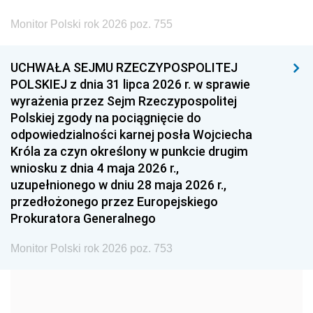
2002
2001
2000
Monitor Polski rok 2026 poz. 755
1999
1998
1997
UCHWAŁA SEJMU RZECZYPOSPOLITEJ
1996
1995
1994
POLSKIEJ z dnia 31 lipca 2026 r. w sprawie
1993
1992
1991
wyrażenia przez Sejm Rzeczypospolitej
Polskiej zgody na pociągnięcie do
1990
1989
1988
odpowiedzialności karnej posła Wojciecha
1987
1986
1985
Króla za czyn określony w punkcie drugim
wniosku z dnia 4 maja 2026 r.,
1984
1983
1982
uzupełnionego w dniu 28 maja 2026 r.,
1981
1980
1979
przedłożonego przez Europejskiego
Prokuratora Generalnego
1978
1977
1976
1975
1974
1973
Monitor Polski rok 2026 poz. 753
1972
1971
1970
1969
1968
1967