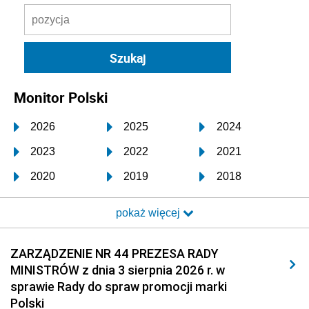
Monitor Polski
2026
2025
2024
2023
2022
2021
2020
2019
2018
2017
2016
2015
pokaż więcej
2014
2013
2012
2011
2010
2009
ZARZĄDZENIE NR 44 PREZESA RADY
MINISTRÓW z dnia 3 sierpnia 2026 r. w
2008
2007
2006
sprawie Rady do spraw promocji marki
2005
2004
2003
Polski