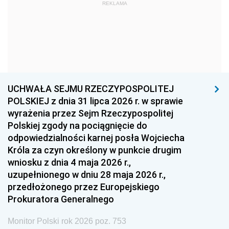
1969
1968
1967
REKLAMA
1966
1965
1964
1963
1962
1961
1960
1959
1958
1957
1956
1955
UCHWAŁA SEJMU RZECZYPOSPOLITEJ
1954
1953
1952
POLSKIEJ z dnia 31 lipca 2026 r. w sprawie
1951
1950
1949
wyrażenia przez Sejm Rzeczypospolitej
Polskiej zgody na pociągnięcie do
1948
1947
1946
odpowiedzialności karnej posła Wojciecha
1939
1938
1937
Króla za czyn określony w punkcie drugim
wniosku z dnia 4 maja 2026 r.,
1936
1930
uzupełnionego w dniu 28 maja 2026 r.,
przedłożonego przez Europejskiego
Prokuratora Generalnego
Monitor Polski rok 2026 poz. 753