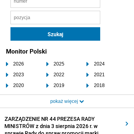
Monitor Polski
2026
2025
2024
2023
2022
2021
2020
2019
2018
2017
2016
2015
pokaż więcej
2014
2013
2012
2011
2010
2009
ZARZĄDZENIE NR 44 PREZESA RADY
MINISTRÓW z dnia 3 sierpnia 2026 r. w
2008
2007
2006
sprawie Rady do spraw promocji marki