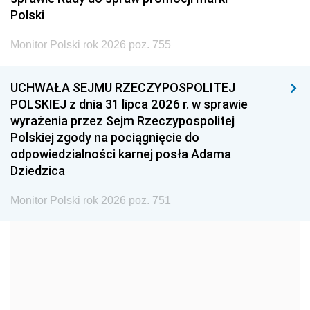
2005
2004
2003
Polski
2002
2001
2000
Monitor Polski rok 2026 poz. 755
1999
1998
1997
UCHWAŁA SEJMU RZECZYPOSPOLITEJ
1996
1995
1994
POLSKIEJ z dnia 31 lipca 2026 r. w sprawie
1993
1992
1991
wyrażenia przez Sejm Rzeczypospolitej
Polskiej zgody na pociągnięcie do
1990
1989
1988
odpowiedzialności karnej posła Adama
1987
1986
1985
Dziedzica
1984
1983
1982
Monitor Polski rok 2026 poz. 751
1981
1980
1979
1978
1977
1976
1975
1974
1973
1972
1971
1970