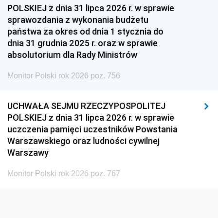
1954
1953
1952
POLSKIEJ z dnia 31 lipca 2026 r. w sprawie
1951
1950
1949
sprawozdania z wykonania budżetu
państwa za okres od dnia 1 stycznia do
1948
1947
1946
dnia 31 grudnia 2025 r. oraz w sprawie
1939
1938
1937
absolutorium dla Rady Ministrów
1936
1930
Monitor Polski rok 2026 poz. 756
UCHWAŁA SEJMU RZECZYPOSPOLITEJ
POLSKIEJ z dnia 31 lipca 2026 r. w sprawie
uczczenia pamięci uczestników Powstania
Warszawskiego oraz ludności cywilnej
Warszawy
Monitor Polski rok 2026 poz. 767