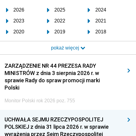
2026
2025
2024
2023
2022
2021
2020
2019
2018
2017
2016
2015
pokaż więcej
2014
2013
2012
2011
2010
2009
ZARZĄDZENIE NR 44 PREZESA RADY
MINISTRÓW z dnia 3 sierpnia 2026 r. w
2008
2007
2006
sprawie Rady do spraw promocji marki
2005
2004
2003
Polski
2002
2001
2000
Monitor Polski rok 2026 poz. 755
1999
1998
1997
UCHWAŁA SEJMU RZECZYPOSPOLITEJ
1996
1995
1994
POLSKIEJ z dnia 31 lipca 2026 r. w sprawie
1993
1992
1991
wyrażenia przez Sejm Rzeczypospolitej