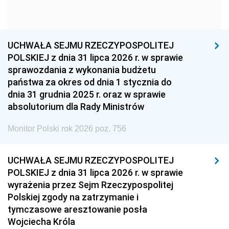
1954
1953
1952
1951
1950
1949
1948
1947
1946
UCHWAŁA SEJMU RZECZYPOSPOLITEJ
1939
1938
1937
POLSKIEJ z dnia 31 lipca 2026 r. w sprawie
sprawozdania z wykonania budżetu
1936
1930
państwa za okres od dnia 1 stycznia do
dnia 31 grudnia 2025 r. oraz w sprawie
absolutorium dla Rady Ministrów
Monitor Polski rok 2026 poz. 756
UCHWAŁA SEJMU RZECZYPOSPOLITEJ
POLSKIEJ z dnia 31 lipca 2026 r. w sprawie
wyrażenia przez Sejm Rzeczypospolitej
Polskiej zgody na zatrzymanie i
tymczasowe aresztowanie posła
Wojciecha Króla