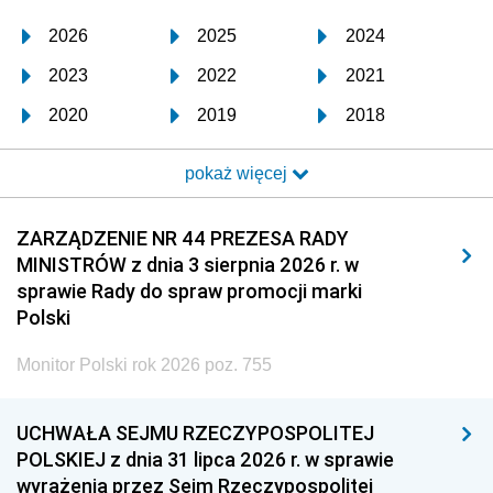
2026
2025
2024
2023
2022
2021
2020
2019
2018
2017
2016
2015
pokaż więcej
2014
2013
2012
2011
2010
2009
ZARZĄDZENIE NR 44 PREZESA RADY
MINISTRÓW z dnia 3 sierpnia 2026 r. w
2008
2007
2006
sprawie Rady do spraw promocji marki
2005
2004
2003
Polski
2002
2001
2000
Monitor Polski rok 2026 poz. 755
1999
1998
1997
UCHWAŁA SEJMU RZECZYPOSPOLITEJ
1996
1995
1994
POLSKIEJ z dnia 31 lipca 2026 r. w sprawie
1993
1992
1991
wyrażenia przez Sejm Rzeczypospolitej