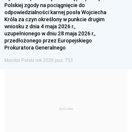
Polskiej zgody na pociągnięcie do
1990
1989
1988
odpowiedzialności karnej posła Wojciecha
1987
1986
1985
Króla za czyn określony w punkcie drugim
wniosku z dnia 4 maja 2026 r.,
1984
1983
1982
uzupełnionego w dniu 28 maja 2026 r.,
1981
1980
1979
przedłożonego przez Europejskiego
Prokuratora Generalnego
1978
1977
1976
1975
1974
1973
Monitor Polski rok 2026 poz. 753
1972
1971
1970
1969
1968
1967
1966
1965
1964
1963
1962
1961
REKLAMA
1960
1959
1958
1957
1956
1955