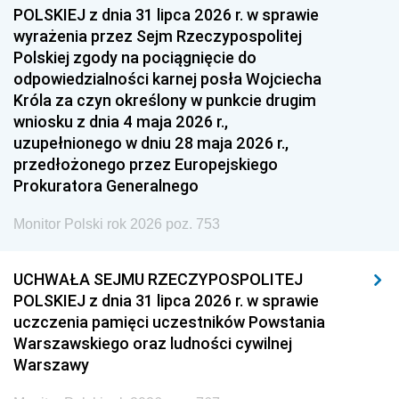
1954
1953
1952
POLSKIEJ z dnia 31 lipca 2026 r. w sprawie
1951
1950
1949
wyrażenia przez Sejm Rzeczypospolitej
Polskiej zgody na pociągnięcie do
1948
1947
1946
odpowiedzialności karnej posła Wojciecha
1939
1938
1937
Króla za czyn określony w punkcie drugim
wniosku z dnia 4 maja 2026 r.,
1936
1930
uzupełnionego w dniu 28 maja 2026 r.,
przedłożonego przez Europejskiego
Prokuratora Generalnego
Monitor Polski rok 2026 poz. 753
UCHWAŁA SEJMU RZECZYPOSPOLITEJ
POLSKIEJ z dnia 31 lipca 2026 r. w sprawie
uczczenia pamięci uczestników Powstania
Warszawskiego oraz ludności cywilnej
Warszawy