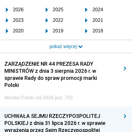
2026
2025
2024
2023
2022
2021
2020
2019
2018
2017
2016
2015
pokaż więcej
2014
2013
2012
2011
2010
2009
ZARZĄDZENIE NR 44 PREZESA RADY
MINISTRÓW z dnia 3 sierpnia 2026 r. w
2008
2007
2006
sprawie Rady do spraw promocji marki
2005
2004
2003
Polski
2002
2001
2000
Monitor Polski rok 2026 poz. 755
1999
1998
1997
UCHWAŁA SEJMU RZECZYPOSPOLITEJ
1996
1995
1994
POLSKIEJ z dnia 31 lipca 2026 r. w sprawie
1993
1992
1991
wyrażenia przez Sejm Rzeczypospolitej