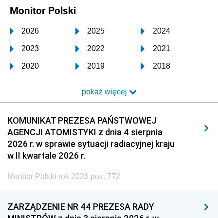
Monitor Polski
2026
2025
2024
2023
2022
2021
2020
2019
2018
2017
2016
2015
pokaż więcej
2014
2013
2012
2011
2010
2009
KOMUNIKAT PREZESA PAŃSTWOWEJ
AGENCJI ATOMISTYKI z dnia 4 sierpnia
2008
2007
2006
2026 r. w sprawie sytuacji radiacyjnej kraju
2005
2004
2003
w II kwartale 2026 r.
2002
2001
2000
Monitor Polski rok 2026 poz. 772
1999
1998
1997
ZARZĄDZENIE NR 44 PREZESA RADY
1996
1995
1994