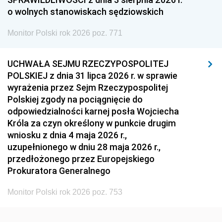
o wolnych stanowiskach sędziowskich
1954
1953
1952
Monitor Polski rok 2026 poz. 771
1951
1950
1949
1948
1947
1946
UCHWAŁA SEJMU RZECZYPOSPOLITEJ
1939
1938
1937
POLSKIEJ z dnia 31 lipca 2026 r. w sprawie
wyrażenia przez Sejm Rzeczypospolitej
1936
1930
Polskiej zgody na pociągnięcie do
odpowiedzialności karnej posła Wojciecha
Króla za czyn określony w punkcie drugim
wniosku z dnia 4 maja 2026 r.,
uzupełnionego w dniu 28 maja 2026 r.,
przedłożonego przez Europejskiego
Prokuratora Generalnego
Monitor Polski rok 2026 poz. 753