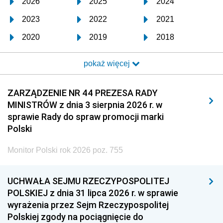
2026
2025
2024
2023
2022
2021
2020
2019
2018
2017
2016
2015
pokaż więcej
2014
2013
2012
2011
2010
2009
ZARZĄDZENIE NR 44 PREZESA RADY
MINISTRÓW z dnia 3 sierpnia 2026 r. w
2008
2007
2006
sprawie Rady do spraw promocji marki
2005
2004
2003
Polski
2002
2001
2000
Monitor Polski rok 2026 poz. 755
1999
1998
1997
UCHWAŁA SEJMU RZECZYPOSPOLITEJ
1996
1995
1994
POLSKIEJ z dnia 31 lipca 2026 r. w sprawie
1993
1992
1991
wyrażenia przez Sejm Rzeczypospolitej
Polskiej zgody na pociągnięcie do
1990
1989
1988