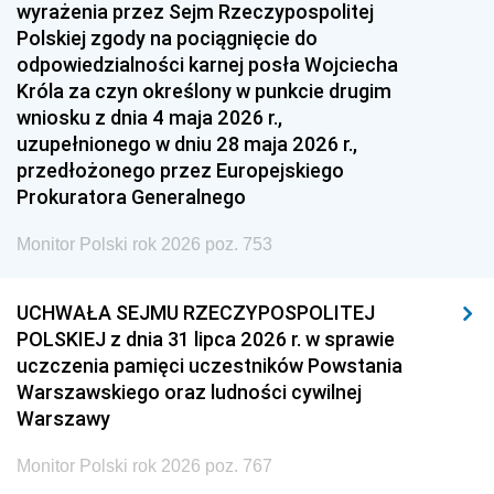
1951
1950
1949
wyrażenia przez Sejm Rzeczypospolitej
Polskiej zgody na pociągnięcie do
1948
1947
1946
odpowiedzialności karnej posła Wojciecha
1939
1938
1937
Króla za czyn określony w punkcie drugim
wniosku z dnia 4 maja 2026 r.,
1936
1930
uzupełnionego w dniu 28 maja 2026 r.,
przedłożonego przez Europejskiego
Prokuratora Generalnego
Monitor Polski rok 2026 poz. 753
UCHWAŁA SEJMU RZECZYPOSPOLITEJ
POLSKIEJ z dnia 31 lipca 2026 r. w sprawie
uczczenia pamięci uczestników Powstania
Warszawskiego oraz ludności cywilnej
Warszawy
Monitor Polski rok 2026 poz. 767