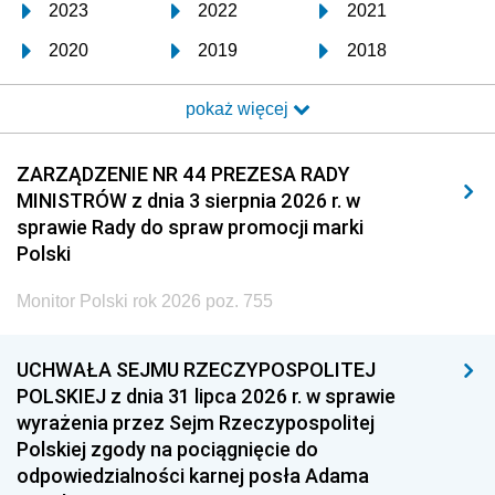
2023
2022
2021
2020
2019
2018
2017
2016
2015
pokaż więcej
2014
2013
2012
2011
2010
2009
ZARZĄDZENIE NR 44 PREZESA RADY
MINISTRÓW z dnia 3 sierpnia 2026 r. w
2008
2007
2006
sprawie Rady do spraw promocji marki
2005
2004
2003
Polski
2002
2001
2000
Monitor Polski rok 2026 poz. 755
1999
1998
1997
UCHWAŁA SEJMU RZECZYPOSPOLITEJ
1996
1995
1994
POLSKIEJ z dnia 31 lipca 2026 r. w sprawie
1993
1992
1991
wyrażenia przez Sejm Rzeczypospolitej
Polskiej zgody na pociągnięcie do
1990
1989
1988
odpowiedzialności karnej posła Adama
1987
1986
1985