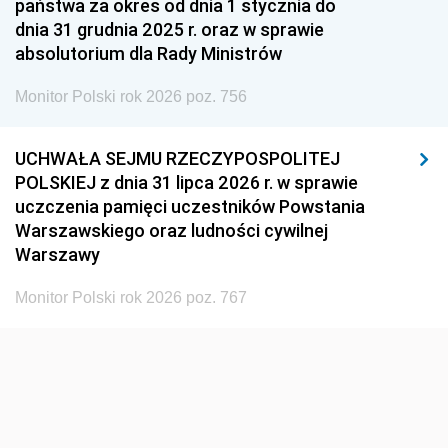
państwa za okres od dnia 1 stycznia do
1948
1947
1946
dnia 31 grudnia 2025 r. oraz w sprawie
1939
1938
1937
absolutorium dla Rady Ministrów
1936
1930
Monitor Polski rok 2026 poz. 756
UCHWAŁA SEJMU RZECZYPOSPOLITEJ
POLSKIEJ z dnia 31 lipca 2026 r. w sprawie
uczczenia pamięci uczestników Powstania
Warszawskiego oraz ludności cywilnej
Warszawy
Monitor Polski rok 2026 poz. 767