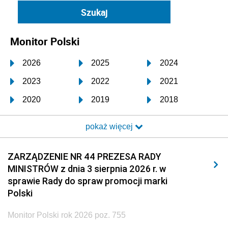
Monitor Polski
2026
2025
2024
2023
2022
2021
2020
2019
2018
2017
2016
2015
pokaż więcej
2014
2013
2012
2011
2010
2009
ZARZĄDZENIE NR 44 PREZESA RADY
MINISTRÓW z dnia 3 sierpnia 2026 r. w
2008
2007
2006
sprawie Rady do spraw promocji marki
2005
2004
2003
Polski
2002
2001
2000
Monitor Polski rok 2026 poz. 755
1999
1998
1997