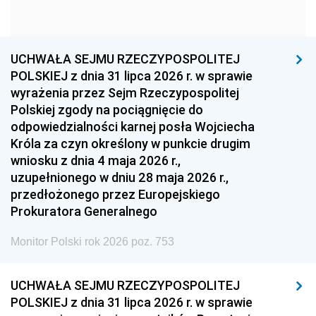
1960
1959
1958
1957
1956
1955
UCHWAŁA SEJMU RZECZYPOSPOLITEJ
1954
1953
1952
POLSKIEJ z dnia 31 lipca 2026 r. w sprawie
1951
1950
1949
wyrażenia przez Sejm Rzeczypospolitej
Polskiej zgody na pociągnięcie do
1948
1947
1946
odpowiedzialności karnej posła Wojciecha
1939
1938
1937
Króla za czyn określony w punkcie drugim
wniosku z dnia 4 maja 2026 r.,
1936
1930
uzupełnionego w dniu 28 maja 2026 r.,
przedłożonego przez Europejskiego
Prokuratora Generalnego
Monitor Polski rok 2026 poz. 753
UCHWAŁA SEJMU RZECZYPOSPOLITEJ
POLSKIEJ z dnia 31 lipca 2026 r. w sprawie