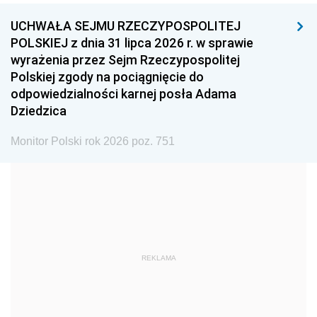
UCHWAŁA SEJMU RZECZYPOSPOLITEJ
1996
1995
1994
POLSKIEJ z dnia 31 lipca 2026 r. w sprawie
1993
1992
1991
wyrażenia przez Sejm Rzeczypospolitej
Polskiej zgody na pociągnięcie do
1990
1989
1988
odpowiedzialności karnej posła Adama
1987
1986
1985
Dziedzica
1984
1983
1982
Monitor Polski rok 2026 poz. 751
1981
1980
1979
1978
1977
1976
1975
1974
1973
1972
1971
1970
1969
1968
1967
REKLAMA
1966
1965
1964
1963
1962
1961